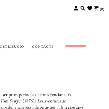
(0)
DISTRIBUCIÓ
CONTACTE
criptor, periodista i conferenciant. Va
e Tom Sawyer
(1876) i
Les aventures de
noi del encàrrecs i de botiguer i als tretze anys