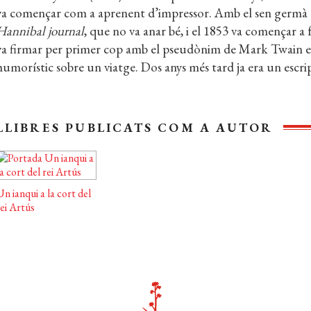
va començar com a aprenent d’impressor. Amb el sen germà O
Hannibal journal
, que no va anar bé, i el 1853 va començar a 
va firmar per primer cop amb el pseudònim de Mark Twain en
humorístic sobre un viatge. Dos anys més tard ja era un escri
LLIBRES PUBLICATS COM A AUTOR
n ianqui a la cort del
ei Artús