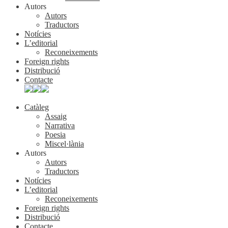
Autors
Autors
Traductors
Notícies
L’editorial
Reconeixements
Foreign rights
Distribució
Contacte
Catàleg
Assaig
Narrativa
Poesia
Miscel·lània
Autors
Autors
Traductors
Notícies
L’editorial
Reconeixements
Foreign rights
Distribució
Contacte