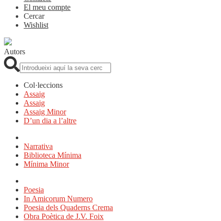
El meu compte
Cercar
Wishlist
Autors
Cerca:
Col·leccions
Assaig
Assaig
Assaig Minor
D’un dia a l’altre
Narrativa
Biblioteca Mínima
Mínima Minor
Poesia
In Amicorum Numero
Poesia dels Quaderns Crema
Obra Poètica de J.V. Foix