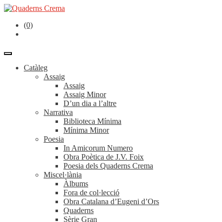
(0)
Catàleg
Assaig
Assaig
Assaig Minor
D’un dia a l’altre
Narrativa
Biblioteca Mínima
Mínima Minor
Poesia
In Amicorum Numero
Obra Poètica de J.V. Foix
Poesia dels Quaderns Crema
Miscel·lània
Àlbums
Fora de col·lecció
Obra Catalana d’Eugeni d’Ors
Quaderns
Sèrie Gran