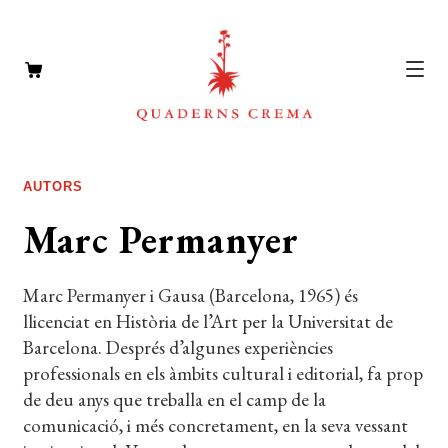
CATÀLEG
Expan
AUTORS
el
AUTORS
Expan
Marc Permanyer
menú
el
NOTÍCIES
secun
menú
Marc Permanyer i Gausa (Barcelona, 1965) és
L’EDITORIAL
secun
Expan
llicenciat en Història de l’Art per la Universitat de
el
FOREIGN RIGHTS
Barcelona. Després d’algunes experiències
menú
professionals en els àmbits cultural i editorial, fa prop
DISTRIBUCIÓ
secun
de deu anys que treballa en el camp de la
comunicació, i més concretament, en la seva vessant
CONTACTE