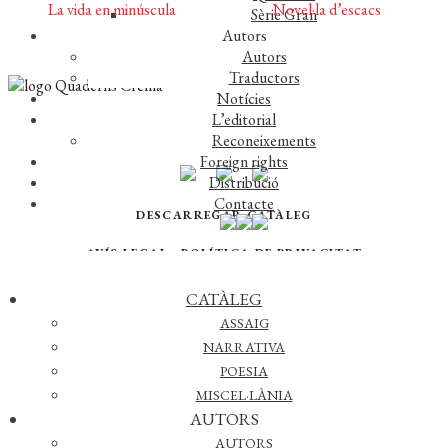
La vida en minúscula
Novel·la d’escacs
Sèrie Gran
Autors
Autors
Traductors
Notícies
L’editorial
© 2026 QUADERNS CREMA
Reconeixements
Foreign rights
Distribució
Contacte
DESCARREGAR CATÀLEG
AVÍS LEGAL
·
POLÍTICA DE PRIVACITAT
WEB DESENVOLUPAT PER
WÉBICO EDITORIAL
CATÀLEG
ASSAIG
NARRATIVA
POESIA
MISCEL·LÀNIA
AUTORS
AUTORS