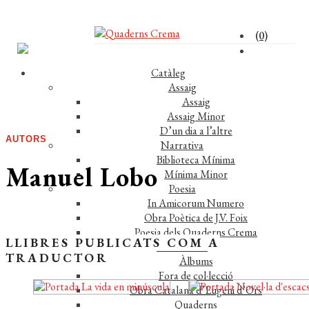
(0)
Catàleg
Assaig
Assaig
Assaig Minor
D’un dia a l’altre
AUTORS
Narrativa
Biblioteca Mínima
Manuel Lobo
Mínima Minor
Poesia
In Amicorum Numero
Obra Poètica de J.V. Foix
Poesia dels Quaderns Crema
LLIBRES PUBLICATS COM A
Miscel·lània
TRADUCTOR
Àlbums
Fora de col·lecció
Obra Catalana d’Eugeni d’Ors
Quaderns