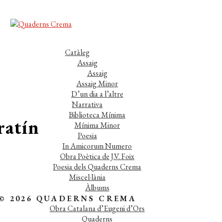
Catàleg
Assaig
Assaig
Assaig Minor
D’un dia a l’altre
Narrativa
Biblioteca Mínima
ratín
Mínima Minor
Poesia
In Amicorum Numero
Obra Poètica de J.V. Foix
Poesia dels Quaderns Crema
Miscel·lània
Àlbums
Fora de col·lecció
© 2026 QUADERNS CREMA
Obra Catalana d’Eugeni d’Ors
Quaderns