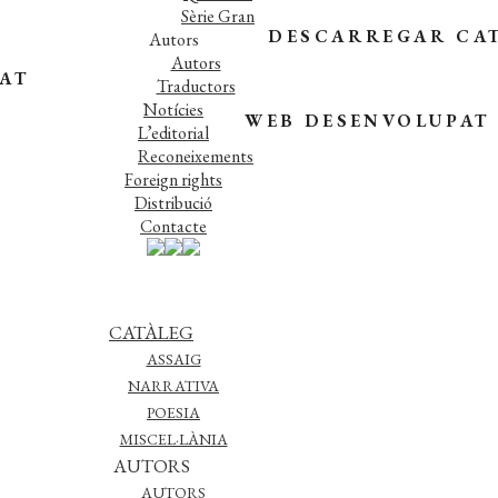
Sèrie Gran
DESCARREGAR CA
Autors
Autors
TAT
Traductors
Notícies
WEB DESENVOLUPAT
L’editorial
Reconeixements
Foreign rights
Distribució
Contacte
CATÀLEG
ASSAIG
NARRATIVA
POESIA
MISCEL·LÀNIA
AUTORS
AUTORS