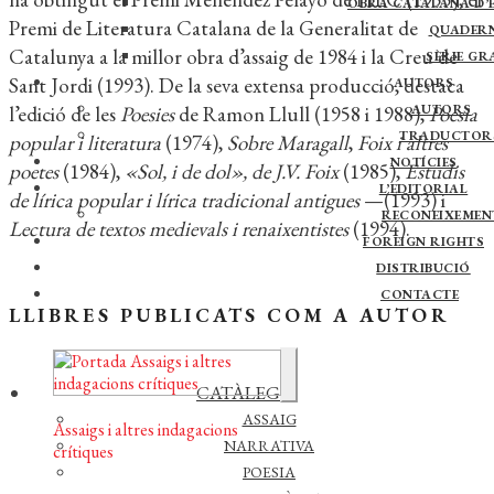
OBRA CATALANA D’E
Premi de Literatura Catalana de la Generalitat de
QUADER
Catalunya a la millor obra d’assaig de 1984 i la Creu de
SÈRIE GR
Sant Jordi (1993). De la seva extensa producció, destaca
AUTORS
l’edició de les
Poesies
de Ramon Llull (1958 i 1988),
Poesia
AUTORS
TRADUCTOR
popular i literatura
(1974),
Sobre Maragall
,
Foix i altres
NOTÍCIES
poetes
(1984),
«Sol, i de dol», de J.V. Foix
(1985),
Estudis
L’EDITORIAL
de lírica popular i lírica tradicional antigues
—(1993) i
RECONEIXEMEN
Lectura de textos medievals i renaixentistes
(1994).
FOREIGN RIGHTS
DISTRIBUCIÓ
CONTACTE
LLIBRES PUBLICATS COM A AUTOR
Expandeix
CATÀLEG
el
menú
ASSAIG
Assaigs i altres indagacions
secundari
NARRATIVA
crítiques
© 2026 QUADERNS
POESIA