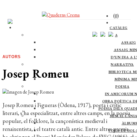
(0)
CATÀLEG
ASSAIG
ASSAIG
ASSAIG MI
AUTORS
D’UN DIA A L
NARRATIVA
Josep Romeu
BIBLIOTECA M
MÍNIMA M
POESIA
IN AMICORUM 
OBRA POÈTICA DE 
Josep Romeu i Figueras (Òdena, 1917), poeta i crític
POESIA DELS QUAD
literari, s’ha especialitzat, entre altres camps, en la poesia
MISCEL·LÀNI
popular, el folklore, la cançonística medieval i
ÀLBUM
renaixentista, i el teatre català antic. Entre altres premis,
FORA DE COL·
ha obtingut el Premi Menéndez Pelayo de l’IEC (1955), el