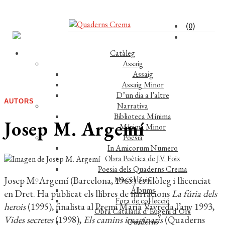
(0)
Catàleg
Assaig
Assaig
Assaig Minor
D’un dia a l’altre
AUTORS
Narrativa
Biblioteca Mínima
Josep M. Argemí
Mínima Minor
Poesia
In Amicorum Numero
Obra Poètica de J.V. Foix
Poesia dels Quaderns Crema
Josep M. Argemí (Barcelona, 1965) és filòleg i llicenciat
Miscel·lània
Àlbums
en Dret. Ha publicat els llibres de narracions
La fúria dels
Fora de col·lecció
herois
(1995), finalista al Premi Marià Vayreda l’any 1993,
Obra Catalana d’Eugeni d’Ors
Vides secretes
(1998),
Els camins imaginaris
(Quaderns
Quaderns