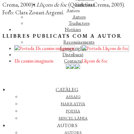
Crema, 2000) i
Lliçons de foc
(Quaderns Crema, 2003).
Sèrie Gran
Autors
Foto: Clara Zouari Argemí.
Autors
Traductors
Notícies
LLIBRES PUBLICATS COM A AUTOR
L’editorial
Reconeixements
Foreign rights
Distribució
Contacte
Els camins imaginaris
Lliçons de foc
CATÀLEG
ASSAIG
© 2026 QUADERNS CREMA
NARRATIVA
POESIA
MISCEL·LÀNIA
DESCARREGAR CATÀLEG
AUTORS
AUTORS
AVÍS LEGAL
·
POLÍTICA DE PRIVACITAT