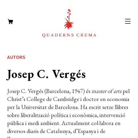
CATÀLEG
Expan
AUTORS
el
AUTORS
Expan
Josep C. Vergés
menú
el
NOTÍCIES
secun
menú
Josep C. Vergés (Barcelona, 1947) és
master of arts
pel
L’EDITORIAL
secun
Expan
Christ’s College de Cambridge i doctor en economia
el
FOREIGN RIGHTS
per la Universitat de Barcelona. Ha escrit setze llibres
menú
sobre liberalització política i econòmica, intervenció
DISTRIBUCIÓ
secun
pública i medi ambient. Actualment col·labora en
diversos diaris de Catalunya, d’Espanya i de
CONTACTE