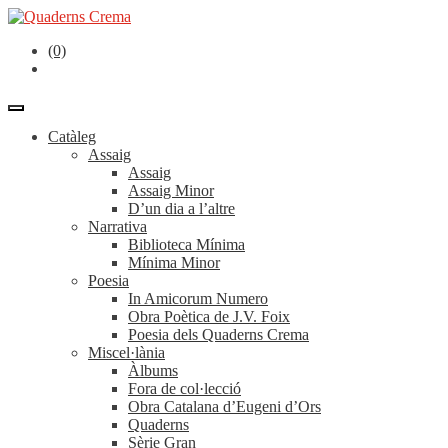
(0)
Catàleg
Assaig
Assaig
Assaig Minor
D’un dia a l’altre
Narrativa
Biblioteca Mínima
Mínima Minor
Poesia
In Amicorum Numero
Obra Poètica de J.V. Foix
Poesia dels Quaderns Crema
Miscel·lània
Àlbums
Fora de col·lecció
Obra Catalana d’Eugeni d’Ors
Quaderns
Sèrie Gran