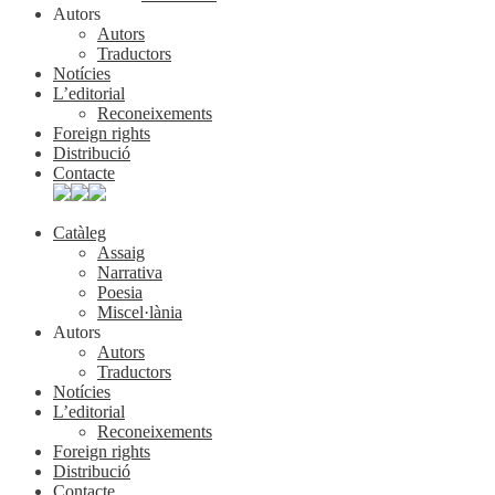
Autors
Autors
Traductors
Notícies
L’editorial
Reconeixements
Foreign rights
Distribució
Contacte
Catàleg
Assaig
Narrativa
Poesia
Miscel·lània
Autors
Autors
Traductors
Notícies
L’editorial
Reconeixements
Foreign rights
Distribució
Contacte