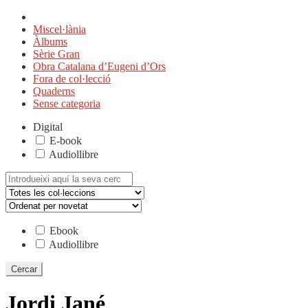
Miscel·lània
Àlbums
Sèrie Gran
Obra Catalana d’Eugeni d’Ors
Fora de col·lecció
Quaderns
Sense categoria
Digital
E-book
Audiollibre
Cerca:
Ebook
Audiollibre
Jordi Jané