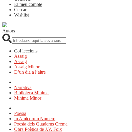
El meu compte
Cercar
Wishlist
Autors
Cerca:
Col·leccions
Assaig
Assaig
Assaig Minor
D’un dia a l’altre
Narrativa
Biblioteca Mínima
Mínima Minor
Poesia
In Amicorum Numero
Poesia dels Quaderns Crema
Obra Poètica de J.V. Foix