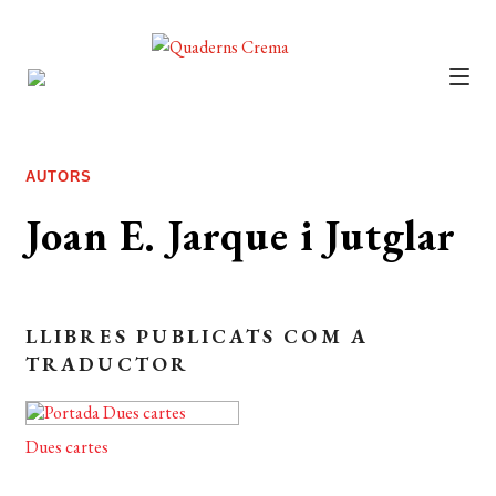
CATÀLEG
AUTORS
AUTORS
NOTÍCIES
Joan E. Jarque i Jutglar
L’EDITORIAL
FOREIGN RIGHTS
LLIBRES PUBLICATS COM A
DISTRIBUCIÓ
TRADUCTOR
CONTACTE
Dues cartes
EL MEU COMPTE