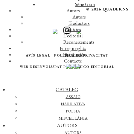
Sèrie Gran
© 2026 QUADERNS
Autors
Autors
CREMA
Traductors
Notícies
L’editorial
Reconeixements
DESCARREGAR CATÀLEG
Foreign rights
Distribució
AVÍS LEGAL
·
POLÍTICA DE PRIVACITAT
Contacte
WEB DESENVOLUPAT PER
WÉBICO EDITORIAL
CATÀLEG
ASSAIG
NARRATIVA
POESIA
MISCEL·LÀNIA
AUTORS
AUTORS