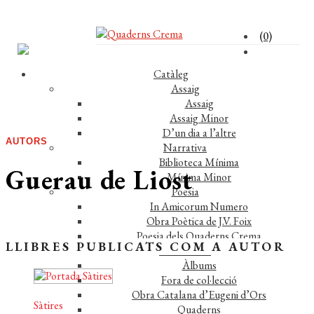
(0)
Catàleg
Assaig
Assaig
Assaig Minor
D’un dia a l’altre
AUTORS
Narrativa
Biblioteca Mínima
Guerau de Liost
Mínima Minor
Poesia
In Amicorum Numero
Obra Poètica de J.V. Foix
Poesia dels Quaderns Crema
LLIBRES PUBLICATS COM A AUTOR
Miscel·lània
Àlbums
Fora de col·lecció
Obra Catalana d’Eugeni d’Ors
Sàtires
Quaderns