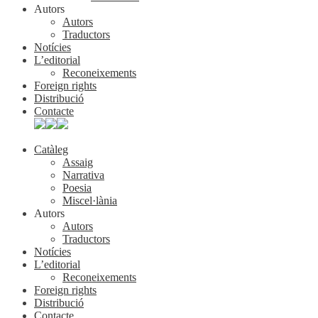
Autors
Autors
Traductors
Notícies
L’editorial
Reconeixements
Foreign rights
Distribució
Contacte
Catàleg
Assaig
Narrativa
Poesia
Miscel·lània
Autors
Autors
Traductors
Notícies
L’editorial
Reconeixements
Foreign rights
Distribució
Contacte