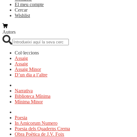
El meu compte
Cercar
Wishlist
Autors
Cerca:
Col·leccions
Assaig
Assaig
Assaig Minor
D’un dia a l’altre
Narrativa
Biblioteca Mínima
Mínima Minor
Poesia
In Amicorum Numero
Poesia dels Quaderns Crema
Obra Poètica de J.V. Foix