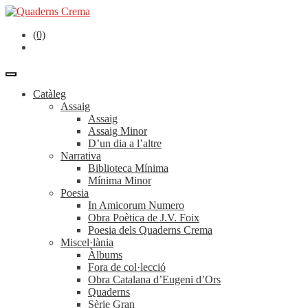
(0)
Catàleg
Assaig
Assaig
Assaig Minor
D’un dia a l’altre
Narrativa
Biblioteca Mínima
Mínima Minor
Poesia
In Amicorum Numero
Obra Poètica de J.V. Foix
Poesia dels Quaderns Crema
Miscel·lània
Àlbums
Fora de col·lecció
Obra Catalana d’Eugeni d’Ors
Quaderns
Sèrie Gran