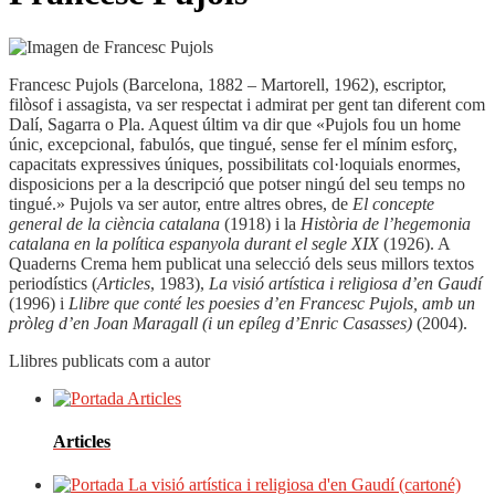
Francesc Pujols (Barcelona, 1882 – Martorell, 1962), escriptor,
filòsof i assagista, va ser respectat i admirat per gent tan diferent com
Dalí, Sagarra o Pla. Aquest últim va dir que «Pujols fou un home
únic, excepcional, fabulós, que tingué, sense fer el mínim esforç,
capacitats expressives úniques, possibilitats col·loquials enormes,
disposicions per a la descripció que potser ningú del seu temps no
tingué.» Pujols va ser autor, entre altres obres, de
El concepte
general de la ciència catalana
(1918) i la
Història de l’hegemonia
catalana en la política espanyola durant el segle XIX
(1926). A
Quaderns Crema hem publicat una selecció dels seus millors textos
periodístics (
Articles
, 1983),
La visió artística i religiosa d’en Gaudí
(1996) i
Llibre que conté les poesies d’en Francesc Pujols, amb un
pròleg d’en Joan Maragall
(i un epíleg d’Enric Casasses)
(2004).
Llibres publicats com a autor
Articles