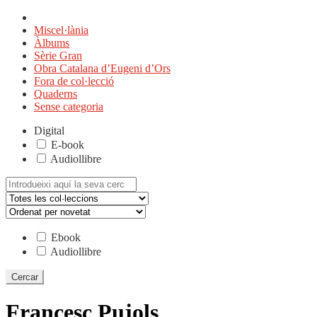
Miscel·lània
Àlbums
Sèrie Gran
Obra Catalana d’Eugeni d’Ors
Fora de col·lecció
Quaderns
Sense categoria
Digital
E-book
Audiollibre
Cerca:
Ebook
Audiollibre
Francesc Pujols