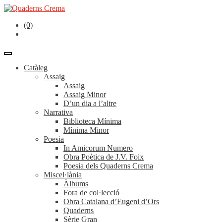
(0)
Catàleg
Assaig
Assaig
Assaig Minor
D’un dia a l’altre
Narrativa
Biblioteca Mínima
Mínima Minor
Poesia
In Amicorum Numero
Obra Poètica de J.V. Foix
Poesia dels Quaderns Crema
Miscel·lània
Àlbums
Fora de col·lecció
Obra Catalana d’Eugeni d’Ors
Quaderns
Sèrie Gran