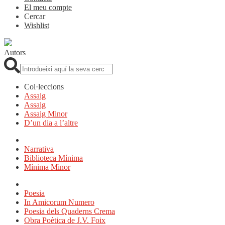
El meu compte
Cercar
Wishlist
Autors
Cerca:
Col·leccions
Assaig
Assaig
Assaig Minor
D’un dia a l’altre
Narrativa
Biblioteca Mínima
Mínima Minor
Poesia
In Amicorum Numero
Poesia dels Quaderns Crema
Obra Poètica de J.V. Foix