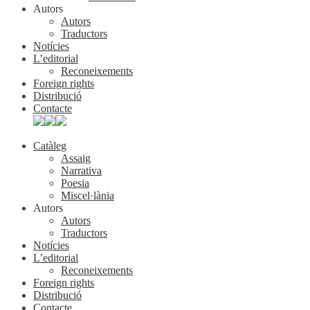
Autors
Autors
Traductors
Notícies
L’editorial
Reconeixements
Foreign rights
Distribució
Contacte
Catàleg
Assaig
Narrativa
Poesia
Miscel·lània
Autors
Autors
Traductors
Notícies
L’editorial
Reconeixements
Foreign rights
Distribució
Contacte