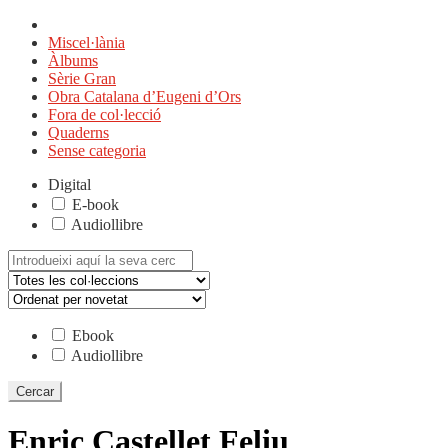
Miscel·lània
Àlbums
Sèrie Gran
Obra Catalana d’Eugeni d’Ors
Fora de col·lecció
Quaderns
Sense categoria
Digital
E-book
Audiollibre
Cerca:
Ebook
Audiollibre
Enric Castellet Feliu