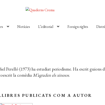
rs
Notícies
L’editorial
Foreign rights
Distr
Biel Perelló (1973) ha estudiat periodisme. Ha escrit guions 
coescrit la comèdia
M’agraden els xinesos
.
LLIBRES PUBLICATS COM A AUTOR