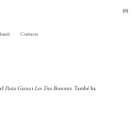
(0)
ibució
Contacte
del
Pasta Gansa
i
Les Tres Bessones
. També ha