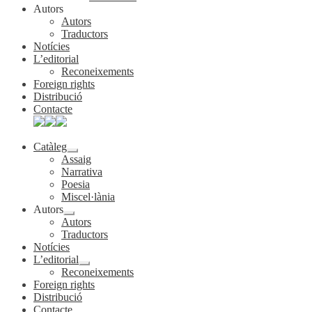
Autors
Autors
Traductors
Notícies
L’editorial
Reconeixements
Foreign rights
Distribució
Contacte
Catàleg
Expandeix
Assaig
el
Narrativa
menú
Poesia
secundari
Miscel·lània
Autors
Expandeix
Autors
el
Traductors
menú
Notícies
secundari
L’editorial
Expandeix
Reconeixements
el
Foreign rights
menú
Distribució
secundari
Contacte