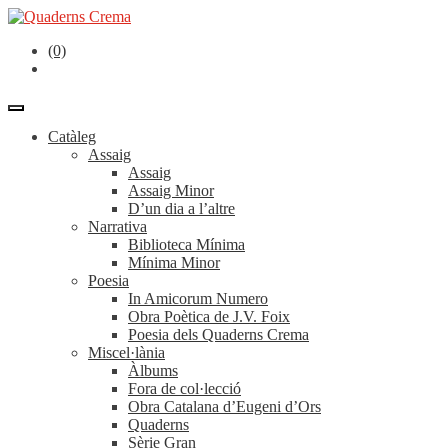
(0)
Catàleg
Assaig
Assaig
Assaig Minor
D’un dia a l’altre
Narrativa
Biblioteca Mínima
Mínima Minor
Poesia
In Amicorum Numero
Obra Poètica de J.V. Foix
Poesia dels Quaderns Crema
Miscel·lània
Àlbums
Fora de col·lecció
Obra Catalana d’Eugeni d’Ors
Quaderns
Sèrie Gran