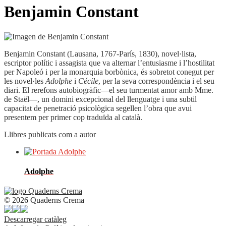
Benjamin Constant
Benjamin Constant (Lausana, 1767-París, 1830), novel·lista,
escriptor polític i assagista que va alternar l’entusiasme i l’hostilitat
per Napoleó i per la monarquia borbònica, és sobretot conegut per
les novel·les
Adolphe
i
Cécile
, per la seva correspondència i el seu
diari. El rerefons autobiogràfic—el seu turmentat amor amb Mme.
de Staël—, un domini excepcional del llenguatge i una subtil
capacitat de penetració psicològica segellen l’obra que avui
presentem per primer cop traduïda al català.
Llibres publicats com a autor
Adolphe
© 2026 Quaderns Crema
Descarregar catàleg