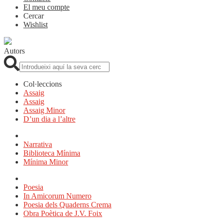
El meu compte
Cercar
Wishlist
Autors
Cerca:
Col·leccions
Assaig
Assaig
Assaig Minor
D’un dia a l’altre
Narrativa
Biblioteca Mínima
Mínima Minor
Poesia
In Amicorum Numero
Poesia dels Quaderns Crema
Obra Poètica de J.V. Foix