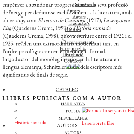
empènyer a abandonar progressivament la seva professió
Sèrie Gran
Autors
de metge per dedicar-se exclusivament a la literatura, amb
Autors
obres que, com
El retorn de Casanova
(1917),
La senyoreta
Traductors
Else
(Quaderns Crema, 1997) o
Història somiada
Notícies
(Quaderns Crema, 1998), que va escriure entre el 1921 i el
L’editorial
Reconeixements
1925, revelen una extraordinària modernitat tant en
Foreign rights
l’ordre psicològic com en el merament formal.
Distribució
Introductor del monòleg interior en la literatura en
Contacte
llengua alemanya, Schnitzler és un dels escriptors més
significatius de finals de segle.
CATÀLEG
ASSAIG
LLIBRES PUBLICATS COM A AUTOR
NARRATIVA
POESIA
MISCEL·LÀNIA
Història somiada
La senyoreta Else
AUTORS
AUTORS