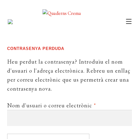
CATÀLEG
AUTORS
CONTRASENYA PERDUDA
NOTÍCIES
Heu perdut la contrasenya? Introduïu el nom
d'usuari o l'adreça electrònica. Rebreu un enllaç
L’EDITORIAL
per correu electrònic que us permetrà crear una
FOREIGN RIGHTS
contrasenya nova.
DISTRIBUCIÓ
Obligatori
Nom d'usuari o correu electrònic
*
CONTACTE
EL MEU COMPTE