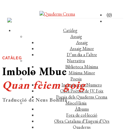
(0)
Catàleg
Assaig
Assaig
Assaig Minor
D’un dia a l’altre
CATÀLEG
Narrativa
Biblioteca Mínima
Imbolo Mbue
Mínima Minor
Poesia
Quan fèiem goig
In Amicorum Numero
Obra Poètica de J.V. Foix
Poesia dels Quaderns Crema
Traducció de Neus Bonilla
Miscel·lània
Àlbums
Fora de col·lecció
Obra Catalana d’Eugeni d’Ors
Quaderns