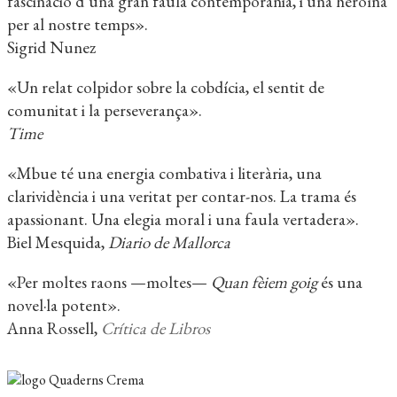
fascinació d’una gran faula contemporània, i una heroïna
per al nostre temps».
Sigrid Nunez
«Un relat colpidor sobre la cobdícia, el sentit de
comunitat i la perseverança».
Time
«Mbue té una energia combativa i literària, una
clarividència i una veritat per contar-nos. La trama és
apassionant. Una elegia moral i una faula vertadera».
Biel Mesquida,
Diario de Mallorca
«Per moltes raons —moltes—
Quan fèiem goig
és una
novel·la potent».
Anna Rossell,
Crítica de Libros