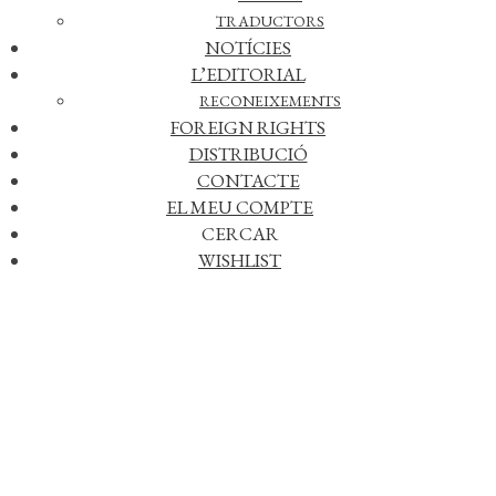
projecten sobre el continent africà i la voluntat d’un poble de
TRADUCTORS
sacrificar-ho tot per la llibertat.
NOTÍCIES
L’EDITORIAL
RECONEIXEMENTS
FOREIGN RIGHTS
DISTRIBUCIÓ
CONTACTE
EL MEU COMPTE
CERCAR
WISHLIST