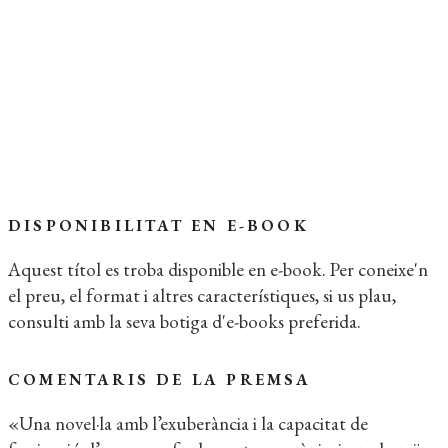
IDIOMA:
Català
Extracte del llibre
Coberta del llibre
DISPONIBILITAT EN E-BOOK
Aquest títol es troba disponible en e-book. Per coneixe'n
el preu, el format i altres característiques, si us plau,
consulti amb la seva botiga d'e-books preferida.
COMENTARIS DE LA PREMSA
«Una novel·la amb l’exuberància i la capacitat de