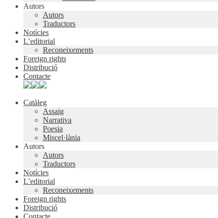
Autors
Autors
Traductors
Notícies
L’editorial
Reconeixements
Foreign rights
Distribució
Contacte
Catàleg
Assaig
Narrativa
Poesia
Miscel·lània
Autors
Autors
Traductors
Notícies
L’editorial
Reconeixements
Foreign rights
Distribució
Contacte