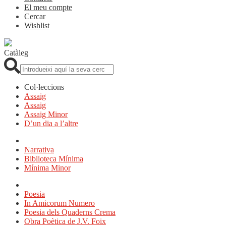
El meu compte
Cercar
Wishlist
Catàleg
Cerca:
Col·leccions
Assaig
Assaig
Assaig Minor
D’un dia a l’altre
Narrativa
Biblioteca Mínima
Mínima Minor
Poesia
In Amicorum Numero
Poesia dels Quaderns Crema
Obra Poètica de J.V. Foix