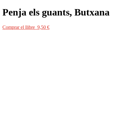
Penja els guants, Butxana
Comprar el llibre 9,50 €
Comprar el llibre 9,50 €
Toni Butxana sap que, de vegades, cal penjar els guants. I això que no é
no troba un capellà dins un sac de farina. D’això, doncs, de «farina», de
de València i els seus ambients marginals. Butxana continua ací els per
insospitades) i represos després, amb el mateix èxit, a
Un negre amb u
sots-comissari Tordera, acompanyats d’una magnífica troupe de ninots