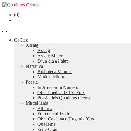
(0)
Catàleg
Assaig
Assaig
Assaig Minor
D’un dia a l’altre
Narrativa
Biblioteca Mínima
Mínima Minor
Poesia
In Amicorum Numero
Obra Poètica de J.V. Foix
Poesia dels Quaderns Crema
Miscel·lània
Àlbums
Fora de col·lecció
Obra Catalana d’Eugeni d’Ors
Quaderns
Sèrie Gran