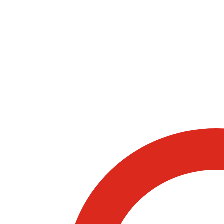
Idioma:
Català
Coberta del llibre