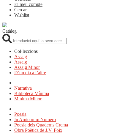
El meu compte
Cercar
Wishlist
Catàleg
Cerca:
Col·leccions
Assaig
Assaig
Assaig Minor
D’un dia a l’altre
Narrativa
Biblioteca Mínima
Mínima Minor
Poesia
In Amicorum Numero
Poesia dels Quaderns Crema
Obra Poètica de J.V. Foix