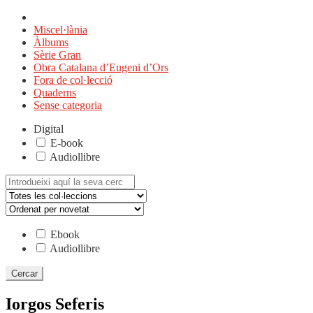
Miscel·lània
Àlbums
Sèrie Gran
Obra Catalana d’Eugeni d’Ors
Fora de col·lecció
Quaderns
Sense categoria
Digital
E-book
Audiollibre
Cerca:
Ebook
Audiollibre
Iorgos Seferis