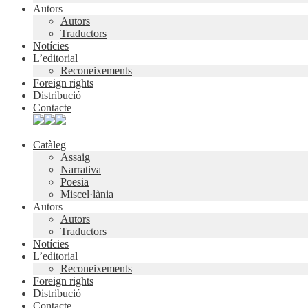
Autors
Autors
Traductors
Notícies
L’editorial
Reconeixements
Foreign rights
Distribució
Contacte
Catàleg
Assaig
Narrativa
Poesia
Miscel·lània
Autors
Autors
Traductors
Notícies
L’editorial
Reconeixements
Foreign rights
Distribució
Contacte