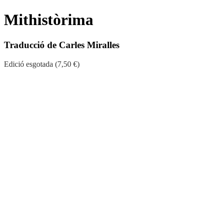
Mithistòrima
Traducció de Carles Miralles
Edició esgotada (7,50 €)
Col·lecció:
Poesia
>
Poesia dels Quaderns Crema
(6)
Autor:
Iorgos Seferis
Traductor:
Carles Miralles
ISBN:
978-84-85704-05-7
Edició:
1a
Enquadernació:
Rústega cosida
Format:
15 x 21 cm
Pàgines:
64