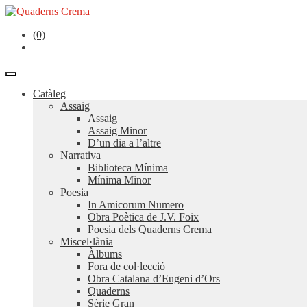
(0)
Catàleg
Assaig
Assaig
Assaig Minor
D’un dia a l’altre
Narrativa
Biblioteca Mínima
Mínima Minor
Poesia
In Amicorum Numero
Obra Poètica de J.V. Foix
Poesia dels Quaderns Crema
Miscel·lània
Àlbums
Fora de col·lecció
Obra Catalana d’Eugeni d’Ors
Quaderns
Sèrie Gran