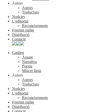
Autors
Autors
Traductors
Notícies
L’editorial
Reconeixements
Foreign rights
Distribució
Contacte
Catàleg
Assaig
Narrativa
Poesia
Miscel·lània
Autors
Autors
Traductors
Notícies
L’editorial
Reconeixements
Foreign rights
Distribució
Contacte