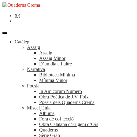
(0)
Catàleg
Assaig
Assaig
Assaig Minor
D’un dia a l’altre
Narrativa
Biblioteca Mínima
Mínima Minor
Poesia
In Amicorum Numero
Obra Poètica de J.V. Foix
Poesia dels Quaderns Crema
Miscel·lània
Àlbums
Fora de col·lecció
Obra Catalana d’Eugeni d’Ors
Quaderns
Sèrie Gran