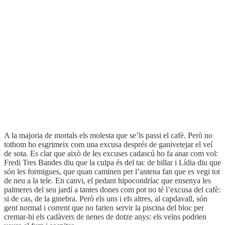
ISBN:
978-84-7727-058-4
Edició:
1a
Enquadernació:
Rústega cosida
Format:
11,5 x 18 cm
Pàgines:
128
Idioma:
Català
Coberta del llibre
A la majoria de mortals els molesta que se’ls passi el cafè. Però no
tothom ho esgrimeix com una excusa després de ganivetejar el veí
de sota. Es clar que això de les excuses cadascú ho fa anar com vol:
Fredi Tres Bandes diu que la culpa és del tac de billar i Lídia diu que
són les formigues, que quan caminen per l’antena fan que es vegi tot
de neu a la tele. En canvi, el pedant hipocondríac que ensenya les
palmeres del seu jardí a tantes dones com pot no té l’excusa del cafè:
si de cas, de la ginebra. Però els uns i els altres, al capdavall, són
gent normal i corrent que no farien servir la piscina del bloc per
cremar-hi els cadàvers de nenes de dotze anys: els veïns podrien