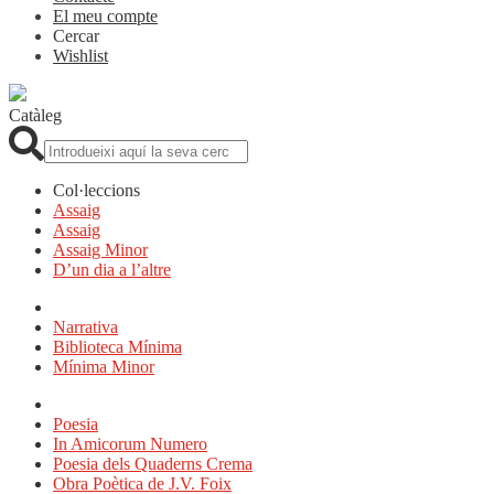
El meu compte
Cercar
Wishlist
Catàleg
Cerca:
Col·leccions
Assaig
Assaig
Assaig Minor
D’un dia a l’altre
Narrativa
Biblioteca Mínima
Mínima Minor
Poesia
In Amicorum Numero
Poesia dels Quaderns Crema
Obra Poètica de J.V. Foix