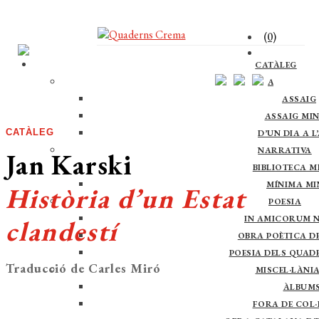
(0)
CATÀLEG
ASSAIG
ASSAIG
ASSAIG MI
CATÀLEG
D’UN DIA A L
NARRATIVA
Jan Karski
BIBLIOTECA M
MÍNIMA M
Història d’un Estat
POESIA
IN AMICORUM 
clandestí
OBRA POÈTICA DE 
POESIA DELS QUAD
Traducció de Carles Miró
MISCEL·LÀNI
ÀLBUM
FORA DE COL·