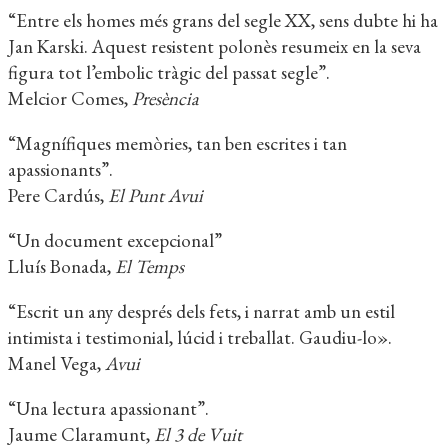
“Entre els homes més grans del segle XX, sens dubte hi ha
Jan Karski. Aquest resistent polonès resumeix en la seva
figura tot l’embolic tràgic del passat segle”.
Melcior Comes,
Presència
“Magnífiques memòries, tan ben escrites i tan
apassionants”.
Pere Cardús,
El Punt Avui
“Un document excepcional”
Lluís Bonada,
El Temps
“Escrit un any després dels fets, i narrat amb un estil
intimista i testimonial, lúcid i treballat. Gaudiu-lo».
Manel Vega,
Avui
“Una lectura apassionant”.
Jaume Claramunt,
El 3 de Vuit