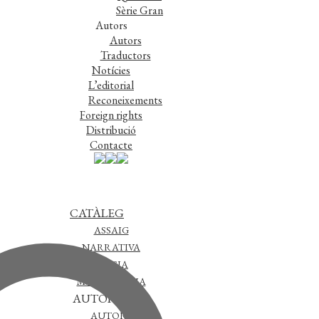
Sèrie Gran
Autors
Autors
Traductors
Notícies
L’editorial
Reconeixements
Foreign rights
Distribució
Contacte
CATÀLEG
ASSAIG
NARRATIVA
POESIA
MISCEL·LÀNIA
AUTORS
AUTORS