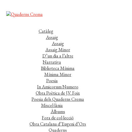
Catàleg
Assaig
Assaig
Assaig Minor
D’un dia a l’altre
Narrativa
Biblioteca Mínima
Mínima Minor
Poesia
In Amicorum Numero
Obra Poètica de J.V. Foix
Poesia dels Quaderns Crema
Miscel·lània
Àlbums
Fora de col·lecció
Obra Catalana d’Eugeni d’Ors
Quaderns