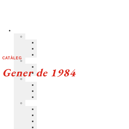
CATÀLEG
Gener de 1984
COL·LECCIÓ:
Miscel·lània
>
Fora de col·lecció
(8)
ISBN:
978-0210-6450