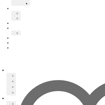
EDICIÓ:
1a
FORMAT:
15 x 21 cm
PÀGINES:
64
Coberta del llibre