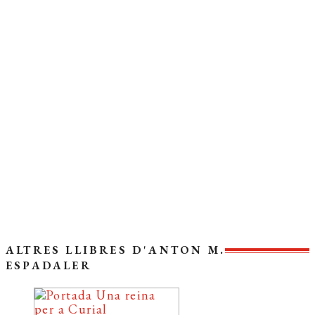
EDICIÓ:
1a
ENQUADERNACIÓ:
Rústega cosida
FORMAT:
11,5 x 18 cm
PÀGINES:
160
IDIOMA:
Català
Coberta del llibre
ALTRES LLIBRES D'ANTON M.
ESPADALER