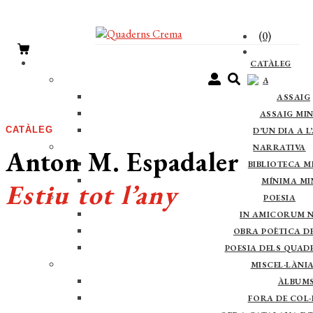
(0)
CATÀLEG
ASSAIG
ASSAIG
ASSAIG MI
CATÀLEG
D’UN DIA A L
NARRATIVA
Anton M. Espadaler
BIBLIOTECA M
MÍNIMA M
Estiu tot l’any
POESIA
IN AMICORUM 
OBRA POÈTICA DE 
POESIA DELS QUAD
MISCEL·LÀNI
ÀLBUM
Comprar el llibre 12 €
FORA DE COL·