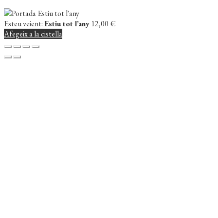
Esteu veient:
Estiu tot l’any
12,00
€
Afegeix a la cistella