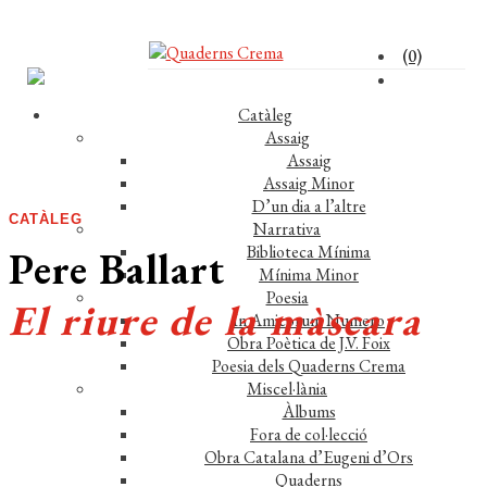
(0)
Catàleg
Assaig
Assaig
Assaig Minor
D’un dia a l’altre
CATÀLEG
Narrativa
Biblioteca Mínima
Pere Ballart
Mínima Minor
Poesia
El riure de la màscara
In Amicorum Numero
Obra Poètica de J.V. Foix
Poesia dels Quaderns Crema
Miscel·lània
Àlbums
Fora de col·lecció
Obra Catalana d’Eugeni d’Ors
Comprar el llibre 18 €
Quaderns