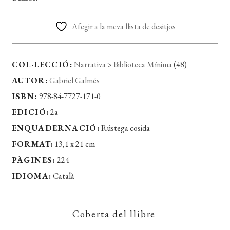
Afegir a la meva llista de desitjos
COL·LECCIÓ:
Narrativa
>
Biblioteca Mínima
(48)
AUTOR:
Gabriel Galmés
ISBN:
978-84-7727-171-0
EDICIÓ:
2a
ENQUADERNACIÓ:
Rústega cosida
FORMAT:
13,1 x 21 cm
PÀGINES:
224
IDIOMA:
Català
Coberta del llibre