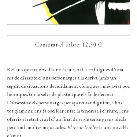
Comprar el llibre 12,50 €
Res en aquesta novel·la no és fals: ni les trifulgues d’una
nit de dissabte d’uns personatges a la deriva (amb un
seguit de situacions decididament còmiques i més aviat poc
heroiques) ni la selva de plàstic que els fa de decorat.
L’obsessió dels personatges per aparentar dignitat, i fins i
tot glamour, ens fa oscil·lar entre la tendresa i el riure, i ens
ofereix el retrat cruel d’un final de segle sense grans ideals
però amb moltes majúscules.
El rei de la selva
és una novel·la
d’amor.