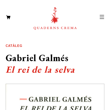
CATÀLEG
Expan
CATÀLEG
el
AUTORS
Gabriel Galmés
Expan
menú
el
NOTÍCIES
secun
El rei de la selva
menú
L’EDITORIAL
secun
Expan
el
FOREIGN RIGHTS
menú
DISTRIBUCIÓ
secun
CONTACTE