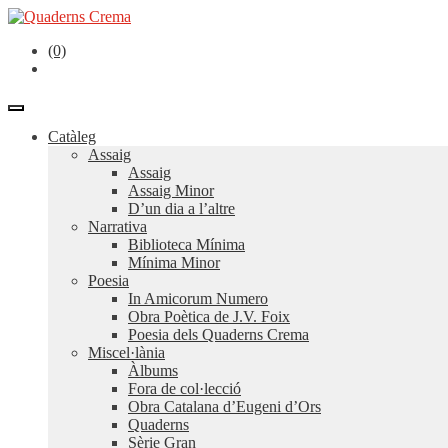
(0)
Catàleg
Assaig
Assaig
Assaig Minor
D’un dia a l’altre
Narrativa
Biblioteca Mínima
Mínima Minor
Poesia
In Amicorum Numero
Obra Poètica de J.V. Foix
Poesia dels Quaderns Crema
Miscel·lània
Àlbums
Fora de col·lecció
Obra Catalana d’Eugeni d’Ors
Quaderns
Sèrie Gran