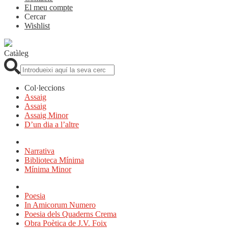
El meu compte
Cercar
Wishlist
Catàleg
Cerca:
Col·leccions
Assaig
Assaig
Assaig Minor
D’un dia a l’altre
Narrativa
Biblioteca Mínima
Mínima Minor
Poesia
In Amicorum Numero
Poesia dels Quaderns Crema
Obra Poètica de J.V. Foix