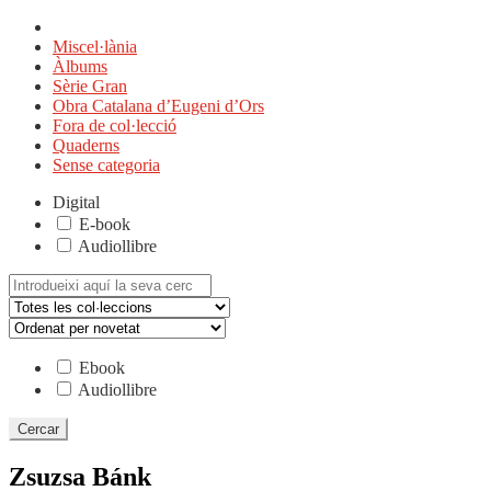
Miscel·lània
Àlbums
Sèrie Gran
Obra Catalana d’Eugeni d’Ors
Fora de col·lecció
Quaderns
Sense categoria
Digital
E-book
Audiollibre
Cerca:
Ebook
Audiollibre
Zsuzsa Bánk