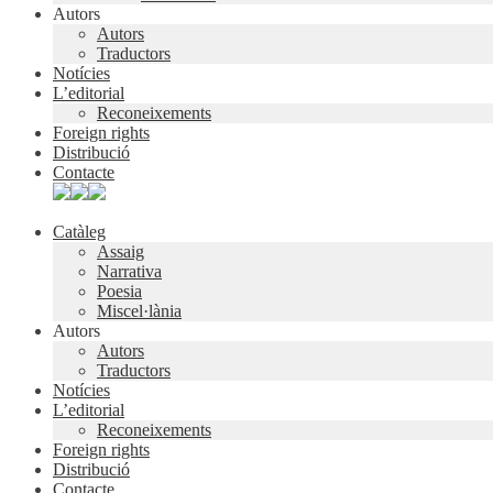
Autors
Autors
Traductors
Notícies
L’editorial
Reconeixements
Foreign rights
Distribució
Contacte
Catàleg
Assaig
Narrativa
Poesia
Miscel·lània
Autors
Autors
Traductors
Notícies
L’editorial
Reconeixements
Foreign rights
Distribució
Contacte