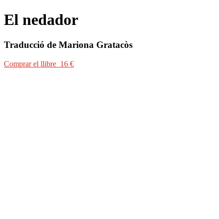
El nedador
Traducció de Mariona Gratacòs
Comprar el llibre 16 €
Comprar el llibre 16 €
Hongria, 1956. Sense dir res, Katalin fuig cap al món capitalista tot ab
en un estat de melancolia, Kata i el seu germà petit proven de mitigar
quan neden ells mateixos, només aleshores troben moments màgics de l
en prosa en llengua alemanya, i s’ha convertit en una autora de prestig