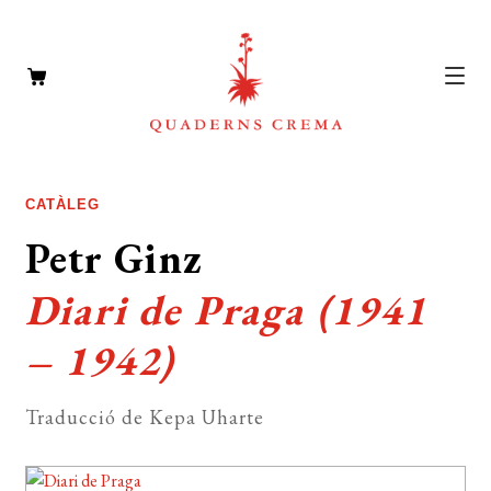
CATÀLEG
Expan
CATÀLEG
el
AUTORS
Petr Ginz
Expan
menú
el
NOTÍCIES
secun
Diari de Praga (1941
menú
L’EDITORIAL
secun
Expan
– 1942)
el
FOREIGN RIGHTS
menú
Traducció de Kepa Uharte
DISTRIBUCIÓ
secun
CONTACTE