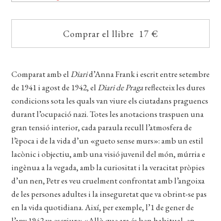
EL MEU COMPTE
CERCAR
Comprar el llibre 17 €
WISHLIST
Comparat amb el
Diari
d’Anna Frank i escrit entre setembre
de 1941 i agost de 1942, el
Diari de Praga
reflecteix les dures
condicions sota les quals van viure els ciutadans praguencs
durant l’ocupació nazi. Totes les anotacions traspuen una
gran tensió interior, cada paraula recull l’atmosfera de
l’època i de la vida d’un «gueto sense murs»: amb un estil
lacònic i objectiu, amb una visió juvenil del món, múrria e
ingènua a la vegada, amb la curiositat i la veracitat pròpies
d’un nen, Petr es veu cruelment confrontat amb l’angoixa
de les persones adultes i la inseguretat que va obrint-se pas
en la vida quotidiana. Així, per exemple, l’1 de gener de
l’any 1942 va escriure: «Allò que ara és ben habitual, en