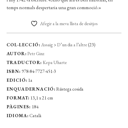
temps normals despertaria una gran commoció.»
Afegir a la meva llista de desitjos
COL·LECCIÓ:
Assaig
>
D’un dia a l’altre
(23)
AUTOR:
Petr Ginz
TRADUCTOR:
Kepa Uharte
ISBN:
978-84-7727-451-3
EDICIÓ:
1a
ENQUADERNACIÓ:
Rústega cosida
FORMAT:
13,1 x 21 cm
PÀGINES:
184
IDIOMA:
Català