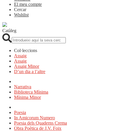
El meu compte
Cercar
Wishlist
Catàleg
Cerca:
Col·leccions
Assaig
Assaig
Assaig Minor
D’un dia a l’altre
Narrativa
Biblioteca Mínima
Mínima Minor
Poesia
In Amicorum Numero
Poesia dels Quaderns Crema
Obra Poètica de J.V. Foix