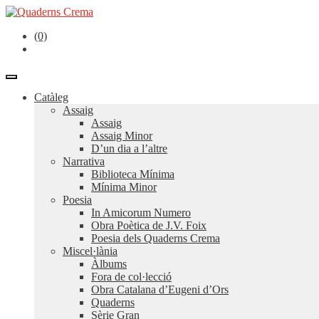
(0)
Catàleg
Assaig
Assaig
Assaig Minor
D’un dia a l’altre
Narrativa
Biblioteca Mínima
Mínima Minor
Poesia
In Amicorum Numero
Obra Poètica de J.V. Foix
Poesia dels Quaderns Crema
Miscel·lània
Àlbums
Fora de col·lecció
Obra Catalana d’Eugeni d’Ors
Quaderns
Sèrie Gran