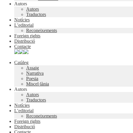
Autors
Autors
Traductors
Notícies
L’editorial
Reconeixements
Foreign rights
Distribució
Contacte
Catàleg
Assaig
Narrativa
Poesia
Miscel·lània
Autors
Autors
Traductors
Notícies
L’editorial
Reconeixements
Foreign rights
Distribució
Contacte