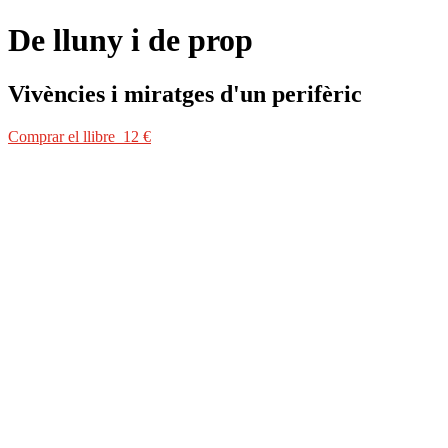
De lluny i de prop
Vivències i miratges d'un perifèric
Comprar el llibre 12 €
Comprar el llibre 12 €
Jordi Benet recorre en aquest llibre àmbits diversos de la cultura catalan
dictadura. Del seu pare, el pintor Rafael Benet, va heretar l’estreta vi
literatura va ser igualment important; del seu estil «just, sobri, amb 
elaborats els darrers anys de la seva vida, en els quals barreja, amb sere