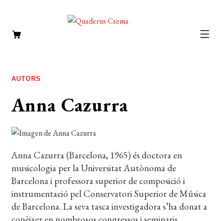
CATÀLEG
Expan
el
AUTORS
Expan
AUTORS
menú
el
NOTÍCIES
secun
Anna Cazurra
menú
L’EDITORIAL
secun
Expan
el
FOREIGN RIGHTS
menú
Anna Cazurra (Barcelona, 1965) és doctora en
DISTRIBUCIÓ
secun
musicologia per la Universitat Autònoma de
CONTACTE
Barcelona i professora superior de composició i
instrumentació pel Conservatori Superior de Música
EL MEU COMPTE
de Barcelona. La seva tasca investigadora s’ha donat a
conèixer en nombrosos congressos i seminaris