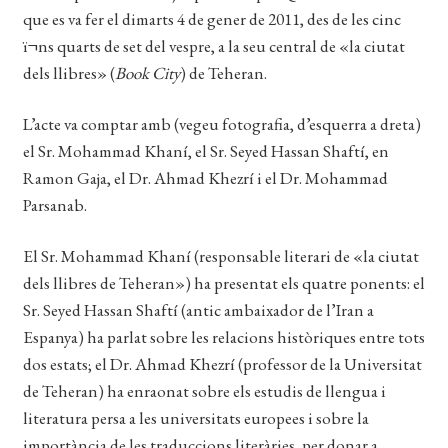
que es va fer el dimarts 4 de gener de 2011, des de les cinc
EL MEU COMPTE
ï¬ns quarts de set del vespre, a la seu central de «la ciutat
CERCAR
dels llibres» (
Book City
) de Teheran.
WISHLIST
L’acte va comptar amb (vegeu fotografia, d’esquerra a dreta)
el Sr. Mohammad Khaní, el Sr. Seyed Hassan Shaftí, en
Ramon Gaja, el Dr. Ahmad Khezrí i el Dr. Mohammad
Parsanab.
El Sr. Mohammad Khaní (responsable literari de «la ciutat
dels llibres de Teheran») ha presentat els quatre ponents: el
Sr. Seyed Hassan Shaftí (antic ambaixador de l’Iran a
Espanya) ha parlat sobre les relacions històriques entre tots
dos estats; el Dr. Ahmad Khezrí (professor de la Universitat
de Teheran) ha enraonat sobre els estudis de llengua i
literatura persa a les universitats europees i sobre la
importància de les traduccions literàries, per donar a