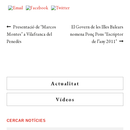
Navegació
Entrada
Pròxima
Presentació de ‘Marcos
El Govern de les Illes Balears
anterior:
entrada:
Montes’ a Vilafranca del
nomena Ponç Pons ‘Escriptor
d'entrades
Penedès
de l’any 2011’
Actualitat
Vídeos
CERCAR NOTÍCIES