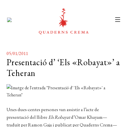
CATÀLEG
Expan
05/01/2011
el
AUTORS
Presentació d’ ‘Els «Robayat»’ a
Expan
menú
Teheran
el
NOTÍCIES
secun
menú
L’EDITORIAL
secun
Expan
el
FOREIGN RIGHTS
menú
DISTRIBUCIÓ
Unes dues-centes persones van assistir a l’acte de
secun
presentació del llibre
Els Robayat
d’Omar Khayam—
CONTACTE
traduït per Ramon Gaja i publicat per Quaderns Crema—