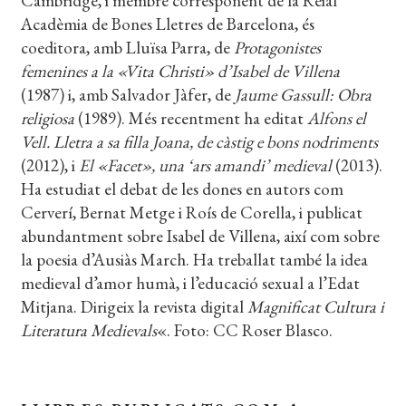
Cambridge, i membre corresponent de la Reial
Acadèmia de Bones Lletres de Barcelona, és
coeditora, amb Lluïsa Parra, de
Protagonistes
femenines a la «Vita Christi» d’Isabel de Villena
(1987) i, amb Salvador Jàfer, de
Jaume Gassull: Obra
religiosa
(1989). Més recentment ha editat
Alfons el
Vell. Lletra a sa filla Joana, de càstig e bons nodriments
(2012), i
El «Facet», una ‘ars amandi’ medieval
(2013).
Ha estudiat el debat de les dones en autors com
Cerverí, Bernat Metge i Roís de Corella, i publicat
abundantment sobre Isabel de Villena, així com sobre
la poesia d’Ausiàs March. Ha treballat també la idea
medieval d’amor humà, i l’educació sexual a l’Edat
Mitjana. Dirigeix la revista digital
Magnificat Cultura i
Literatura Medievals
«. Foto: CC Roser Blasco.