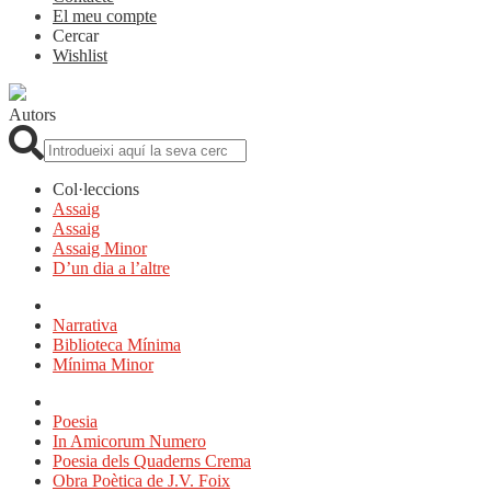
El meu compte
Cercar
Wishlist
Autors
Cerca:
Col·leccions
Assaig
Assaig
Assaig Minor
D’un dia a l’altre
Narrativa
Biblioteca Mínima
Mínima Minor
Poesia
In Amicorum Numero
Poesia dels Quaderns Crema
Obra Poètica de J.V. Foix