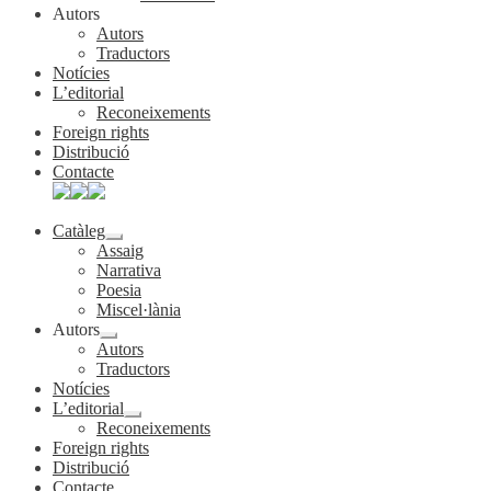
Autors
Autors
Traductors
Notícies
L’editorial
Reconeixements
Foreign rights
Distribució
Contacte
Catàleg
Expandeix
Assaig
el
Narrativa
menú
Poesia
secundari
Miscel·lània
Autors
Expandeix
Autors
el
Traductors
menú
Notícies
secundari
L’editorial
Expandeix
Reconeixements
el
Foreign rights
menú
Distribució
secundari
Contacte