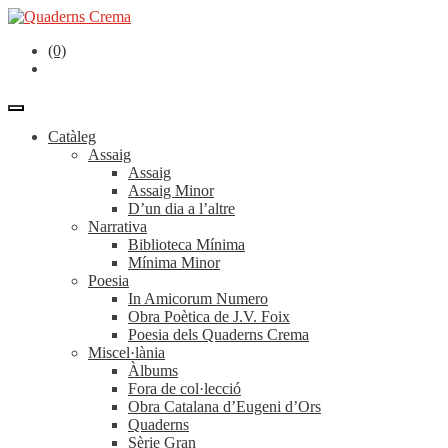
(0)
Catàleg
Assaig
Assaig
Assaig Minor
D’un dia a l’altre
Narrativa
Biblioteca Mínima
Mínima Minor
Poesia
In Amicorum Numero
Obra Poètica de J.V. Foix
Poesia dels Quaderns Crema
Miscel·lània
Àlbums
Fora de col·lecció
Obra Catalana d’Eugeni d’Ors
Quaderns
Sèrie Gran