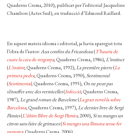
Quaderns Crema, 2010), publicat per l’editorial Jacqueline
EL MEU COMPTE
Chambon (Actes Sud), en traducció d’Edmond Raillard.
CERCAR
WISHLIST
En aquest mateix idioma i editorial, ja havia aparegut tota
l’obra de l’autor:
Aux confins du Fricandeau
(
T’hauria de
caure la cara de vergonya
; Quaderns Crema, 1986),
L’instinct
(
L’instint
; Quaderns Crema, 1992),
La première pierre
(
La
primera pedra
; Quaderns Crema, 1990),
Sentimental
(
Sentimental
; Quaderns Crema, 1995),
On ne peut pas
s’étouffer avec des vermicelles
(
Infecció
; Quaderns Crema,
1987),
Le grand roman de Barcelone
(
La gran novel·la sobre
Barcelona
; Quaderns Crema, 1997),
Le dernier livre de Sergi
Pàmies
(
L’últim llibre de Sergi Pàmies
; 2000),
Si tu manges un
citron sans faire de grimaces
(
Si menges una llimona sense fer
ganyotes
; Quaderns Crema, 2006).