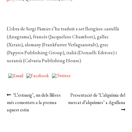
L’obra de Sergi Pàmies s’ha traduït a set llengües: castellà
(Anagrama), francès (Jacqueline Chambon), gallec
(Xerais), alemany (Frankfurter Verlagsanstalt), grec
(Papyros Publishing Group), italià (Donzelli Editore) i
ucranià (Calvaria Publishing House).
Navegació
Entrada
Pròxima
‘L’estiueig’, un dels llibres
Presentació de ‘L’alquímia del
anterior:
entrada:
més comentats a la premsa
mercat d’alquímies’ a Agullana
d'entrades
aquest estiu