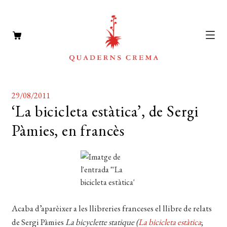
CATÀLEG
Expan
29/08/2011
el
AUTORS
‘La bicicleta estàtica’, de Sergi
Expan
menú
Pàmies, en francès
el
NOTÍCIES
secun
menú
L’EDITORIAL
secun
Expan
el
FOREIGN RIGHTS
menú
DISTRIBUCIÓ
secun
Acaba d’aparèixer a les llibreries franceses el llibre de relats
CONTACTE
de Sergi Pàmies
La bicyclette statique (
La bicicleta estàtica
;