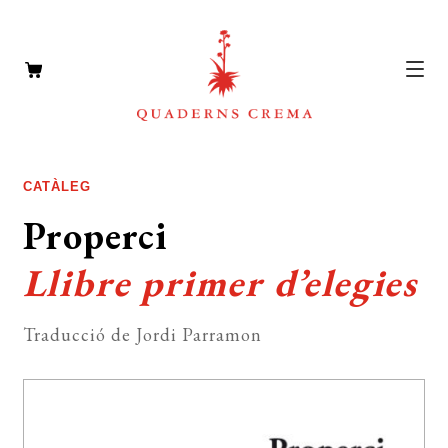
CATÀLEG
Expan
CATÀLEG
el
AUTORS
Properci
Expan
menú
el
NOTÍCIES
secun
Llibre primer d’elegies
menú
L’EDITORIAL
secun
Expan
Traducció de Jordi Parramon
el
FOREIGN RIGHTS
menú
DISTRIBUCIÓ
secun
CONTACTE