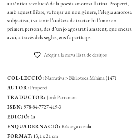
autèntica revolució de la poesia amorosa llatina. Properci,
amb aquest llibre, va forjar un nou gènere, l’elegia amorosa
subjectiva, i va tenir l’audàcia de tractar-hi l’amor en
primera persona, des d’un jo agosarat i amatent, que encara
avui, a través dels segles, ens fa partícips.
Afegir a la meva llista de desitjos
COL·LECCIÓ:
Narrativa
>
Biblioteca Mínima
(147)
AUTOR:
Properci
TRADUCTOR:
Jordi Parramon
ISBN:
978-84-7727-419-3
EDICIÓ:
1a
ENQUADERNACIÓ:
Rústega cosida
FORMAT:
13,1 x 21 cm