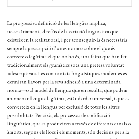
EL MEU COMPTE
CERCAR
La progressiva definició de les llengües implica,
necessàriament, el refús de la variació lingüística que
WISHLIST
existeix en la realitat oral, i per aconseguir-la és necessària
sempre la prescripció d’unes normes sobre el que és
correcte o legítim i el que no ho és, una feina que han fet
tradicionalment els gramàtics sota una pretesa voluntat
«descriptiva». Les comunitats lingüístiques modernes es
definiran llavors per la seva adhesió a una determinada
norma—o al model de llengua que en resulta, que podem
anomenar llengua legítima, estàndard o universal, i que es
converteix en la llengua per exclusió de totes les altres
possibilitats. Per això, els processos de codificació
lingüística, que es produeixen a través de diferents canals o
àmbits, segons els llocs i els moments, són decisius per a la