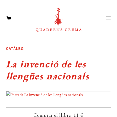
CATÀLEG
Expan
CATÀLEG
el
AUTORS
Expan
La invenció de les
menú
el
NOTÍCIES
secun
menú
llengües nacionals
L’EDITORIAL
secun
Expan
el
FOREIGN RIGHTS
menú
DISTRIBUCIÓ
secun
CONTACTE
Comprar el llibre 11 €