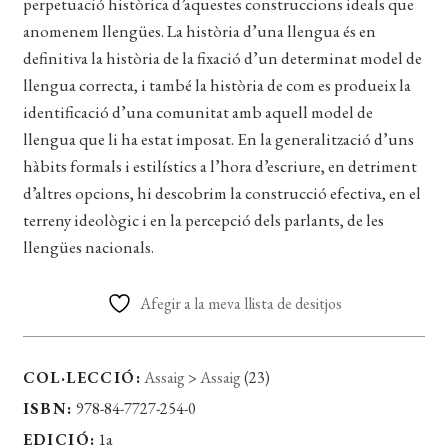
perpetuació històrica d’aquestes construccions ideals que
anomenem llengües. La història d’una llengua és en
definitiva la història de la fixació d’un determinat model de
llengua correcta, i també la història de com es produeix la
identificació d’una comunitat amb aquell model de
llengua que li ha estat imposat. En la generalització d’uns
hàbits formals i estilístics a l’hora d’escriure, en detriment
d’altres opcions, hi descobrim la construcció efectiva, en el
terreny ideològic i en la percepció dels parlants, de les
llengües nacionals.
Afegir a la meva llista de desitjos
COL·LECCIÓ:
Assaig
>
Assaig
(23)
ISBN:
978-84-7727-254-0
EDICIÓ:
1a