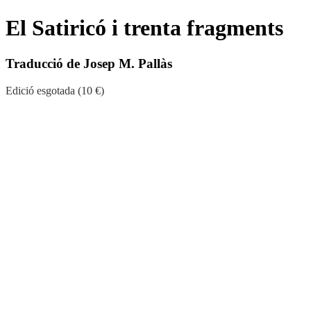
El Satiricó i trenta fragments
Traducció de Josep M. Pallàs
Edició esgotada (10 €)
De molts segles ençà,
El Satiricó
ha seduït i escandalitzat la cultura
europea, i ocupa un lloc d’honor en el que podríem dir la literatura
prohibida i secreta. Però, d’altra banda, és una obra que la tradició
científica dels filòlegs i dels estudiosos del món clàssic ha considerat
sempre cabdal, perquè constitueix una font indispensable per al
coneixement de la Roma dels primers segles de la nostra era. Les
aventures d’Encolpi, Ascilt, Gitó i Eumolp són un continu vaivé
d’escenes que inclouen des de les situacions més tristament
melodramàtiques fins a -sobretot- les més còmicament obscenes, i és
per la franquesa d’aquestes últimes que l’obra forma part de la
tradició «maleïda». Però és que l’art consumat de Petroni com a
escriptor sap bastir, sobre aquest ordit argumental, un magnífic
mosaic de la vida quotidiana de les classes urbanes i un joc constant
de paròdies sobre els gèneres literaris del seu temps. El conjunt