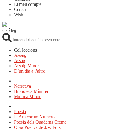
El meu compte
Cercar
Wishlist
Catàleg
Cerca:
Col·leccions
Assaig
Assaig
Assaig Minor
D’un dia a l’altre
Narrativa
Biblioteca Mínima
Mínima Minor
Poesia
In Amicorum Numero
Poesia dels Quaderns Crema
Obra Poètica de J.V. Foix