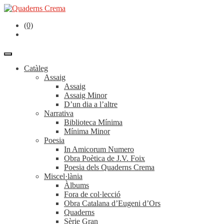
(0)
Catàleg
Assaig
Assaig
Assaig Minor
D’un dia a l’altre
Narrativa
Biblioteca Mínima
Mínima Minor
Poesia
In Amicorum Numero
Obra Poètica de J.V. Foix
Poesia dels Quaderns Crema
Miscel·lània
Àlbums
Fora de col·lecció
Obra Catalana d’Eugeni d’Ors
Quaderns
Sèrie Gran