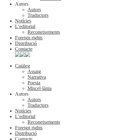
Autors
Autors
Traductors
Notícies
L’editorial
Reconeixements
Foreign rights
Distribució
Contacte
Catàleg
Assaig
Narrativa
Poesia
Miscel·lània
Autors
Autors
Traductors
Notícies
L’editorial
Reconeixements
Foreign rights
Distribució
Contacte