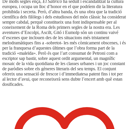
De molts segles ençà,
El Satiricó
ha seduït i escandalitzat la cultura
europea, i ocupa un lloc d’honor en el que podríem dir la literatura
prohibida i secreta. Però, d’altra banda, és una obra que la tradició
científica dels filòlegs i dels estudiosos del món clàssic ha considerat
sempre cabdal, perquè constitueix una font indispensable per al
coneixement de la Roma dels primers segles de la nostra era. Les
aventures d’Encolpi, Ascilt, Gitó i Eumolp són un continu vaivé
d’escenes que inclouen des de les situacions més tristament
melodramàtiques fins a -sobretot- les més còmicament obscenes, i és
per la franquesa d’aquestes últimes que l’obra forma part de la
tradició «maleïda». Però és que l’art consumat de Petroni com a
escriptor sap bastir, sobre aquest ordit argumental, un magnífic
mosaic de la vida quotidiana de les classes urbanes i un joc constant
de paròdies sobre els gèneres literaris del seu temps. El conjunt
ofereix una sensació de frescor i d’immediatesa patent fins i tot per
al lector d’avui, que reconeixerà sens dubte l’encert amb què estan
dosificades.