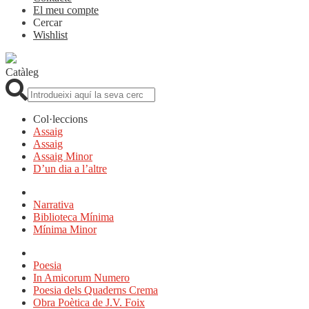
El meu compte
Cercar
Wishlist
Catàleg
Cerca:
Col·leccions
Assaig
Assaig
Assaig Minor
D’un dia a l’altre
Narrativa
Biblioteca Mínima
Mínima Minor
Poesia
In Amicorum Numero
Poesia dels Quaderns Crema
Obra Poètica de J.V. Foix