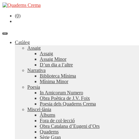
(0)
Catàleg
Assaig
Assaig
Assaig Minor
D’un dia a l’altre
Narrativa
Biblioteca Mínima
Mínima Minor
Poesia
In Amicorum Numero
Obra Poètica de J.V. Foix
Poesia dels Quaderns Crema
Miscel·lània
Àlbums
Fora de col·lecció
Obra Catalana d’Eugeni d’Ors
Quaderns
Sèrie Gran