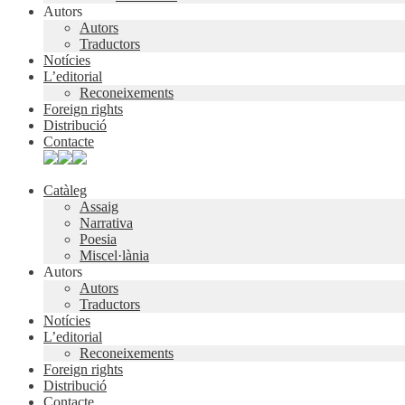
Autors
Autors
Traductors
Notícies
L’editorial
Reconeixements
Foreign rights
Distribució
Contacte
Catàleg
Assaig
Narrativa
Poesia
Miscel·lània
Autors
Autors
Traductors
Notícies
L’editorial
Reconeixements
Foreign rights
Distribució
Contacte