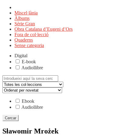
Miscel·lània
Àlbums
Sèrie Gran
Obra Catalana d’Eugeni d’Ors
Fora de col·lecció
Quaderns
Sense categoria
Digital
E-book
Audiollibre
Cerca:
Ebook
Audiollibre
Sławomir Mrożek