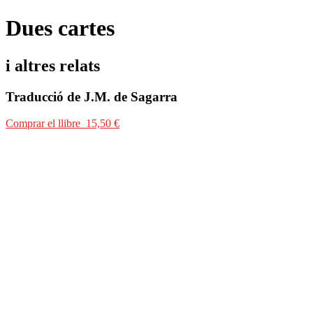
Dues cartes
i altres relats
Traducció de J.M. de Sagarra
Comprar el llibre 15,50 €
Comprar el llibre 15,50 €
«Mro
ż
ek és un humorista, que en aquest cas vol dir que parla amb una tot
però que, per tal de fer-la entenedora, la transfigura en una cosa estran
Marcel Reich-Ranicki