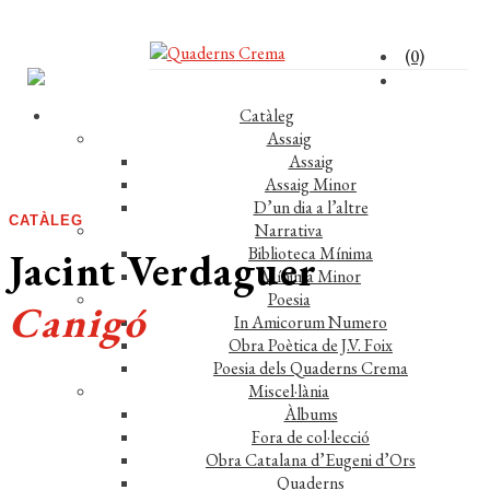
(0)
Catàleg
Assaig
Assaig
Assaig Minor
D’un dia a l’altre
CATÀLEG
Narrativa
Biblioteca Mínima
Jacint Verdaguer
Mínima Minor
Poesia
Canigó
In Amicorum Numero
Obra Poètica de J.V. Foix
Poesia dels Quaderns Crema
Miscel·lània
Àlbums
Fora de col·lecció
Obra Catalana d’Eugeni d’Ors
Quaderns