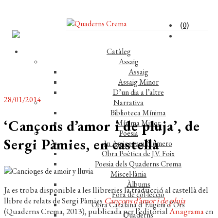
(0)
Catàleg
Assaig
Assaig
Assaig Minor
D’un dia a l’altre
28/01/2014
Narrativa
Biblioteca Mínima
‘Cançons d’amor i de pluja’, de
Mínima Minor
Poesia
Sergi Pàmies, en castellà
In Amicorum Numero
Obra Poètica de J.V. Foix
Poesia dels Quaderns Crema
Miscel·lània
Àlbums
Ja es troba disponible a les llibreries la traducció al castellà del
Fora de col·lecció
llibre de relats de Sergi Pàmies
Cançons d’amor i de pluja
Obra Catalana d’Eugeni d’Ors
(Quaderns Crema, 2013), publicada per l’editorial
Anagrama
en
Quaderns