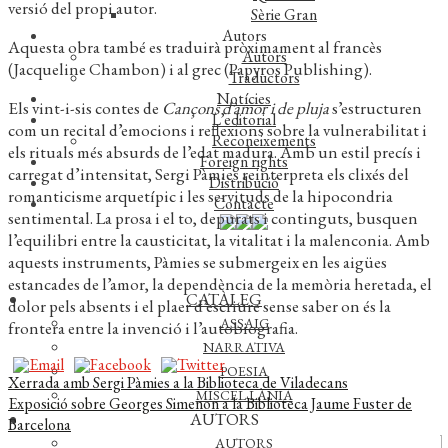
versió del propi autor.
Sèrie Gran
Autors
Aquesta obra també es traduirà pròximament al francès
Autors
(Jacqueline Chambon) i al grec (Papyros Publishing).
Traductors
Notícies
Els vint-i-sis contes de
Cançons d’amor i de pluja
s’estructuren
L’editorial
com un recital d’emocions i reflexions sobre la vulnerabilitat i
Reconeixements
els rituals més absurds de l’edat madura. Amb un estil precís i
Foreign rights
carregat d’intensitat, Sergi Pàmies reinterpreta els clixés del
Distribució
romanticisme arquetípic i les servituds de la hipocondria
Contacte
sentimental. La prosa i el to, depurats i continguts, busquen
l’equilibri entre la causticitat, la vitalitat i la malenconia. Amb
aquests instruments, Pàmies se submergeix en les aigües
estancades de l’amor, la dependència de la memòria heretada, el
CATÀLEG
dolor pels absents i el plaer d’escriure sense saber on és la
ASSAIG
frontera entre la invenció i l’autobiografia.
NARRATIVA
POESIA
Navegació
Entrada
Xerrada amb Sergi Pàmies a la Biblioteca de Viladecans
MISCEL·LÀNIA
anterior:
Pròxima
Exposició sobre Georges Simenon a la Biblioteca Jaume Fuster de
d'entrades
AUTORS
entrada:
Barcelona
AUTORS