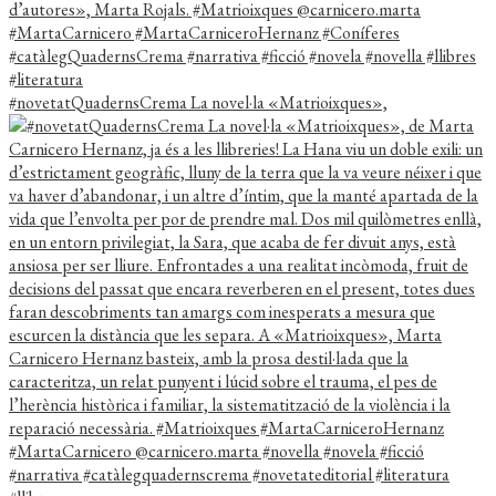
#novetatQuadernsCrema La novel·la «Matrioixques»,