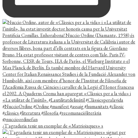
¿T'agradaria tenir un exemplar de «Matrioixques» s