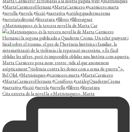
«Matrioixques» és la tercera novel·la de Marta Car
Cita extreta de la novel·la «Matrioixques». Marta