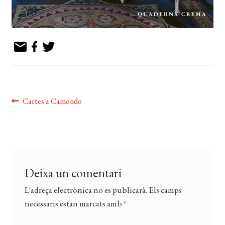
Navegació
Entrada
Cartes a Camondo
anterior:
d'entrades
Deixa un comentari
L'adreça electrònica no es publicarà.
Els camps
necessaris estan marcats amb
*