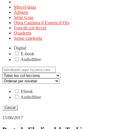
Miscel·lània
Àlbums
Sèrie Gran
Obra Catalana d’Eugeni d’Ors
Fora de col·lecció
Quaderns
Sense categoria
Digital
E-book
Audiollibre
Cerca:
Ebook
Audiollibre
15/06/2017