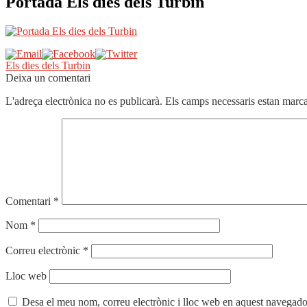
Portada Els dies dels Turbin
Navegació
Entrada
Els dies dels Turbin
anterior:
Deixa un comentari
d'entrades
L'adreça electrònica no es publicarà.
Els camps necessaris estan mar
Comentari
*
Nom
*
Correu electrònic
*
Lloc web
Desa el meu nom, correu electrònic i lloc web en aquest navegado