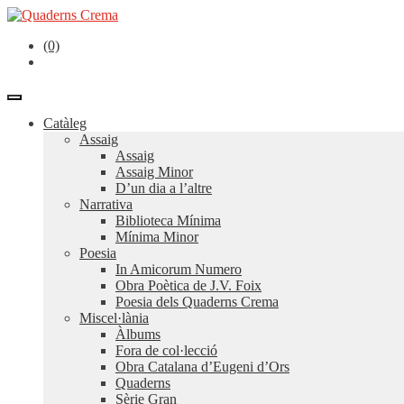
(0)
Catàleg
Assaig
Assaig
Assaig Minor
D’un dia a l’altre
Narrativa
Biblioteca Mínima
Mínima Minor
Poesia
In Amicorum Numero
Obra Poètica de J.V. Foix
Poesia dels Quaderns Crema
Miscel·lània
Àlbums
Fora de col·lecció
Obra Catalana d’Eugeni d’Ors
Quaderns
Sèrie Gran