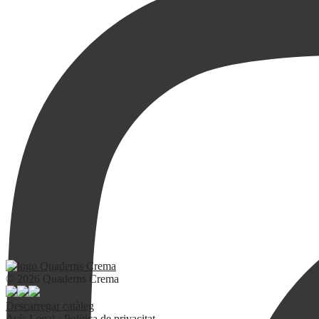
© 2026 Quaderns Crema
Descarregar catàleg
Avís Legal
·
Política de privacitat