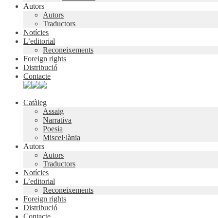
Autors
Autors
Traductors
Notícies
L’editorial
Reconeixements
Foreign rights
Distribució
Contacte
Catàleg
Assaig
Narrativa
Poesia
Miscel·lània
Autors
Autors
Traductors
Notícies
L’editorial
Reconeixements
Foreign rights
Distribució
Contacte