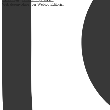
Web desenvolupat per
Wébico Editorial