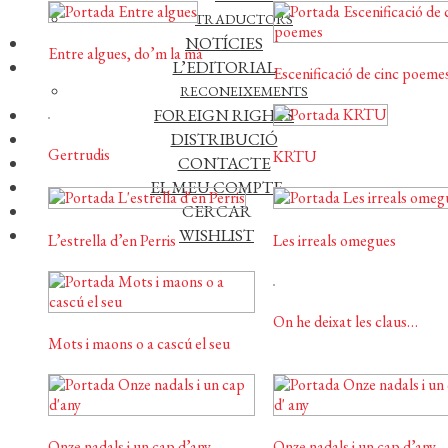
TRADUCTORS
NOTÍCIES
Entre algues, do’m la mà
L’EDITORIAL
Escenificació de cinc poeme
RECONEIXEMENTS
FOREIGN RIGHTS
DISTRIBUCIÓ
Gertrudis
KRTU
CONTACTE
EL MEU COMPTE
CERCAR
WISHLIST
L’estrella d’en Perris
Les irreals omegues
On he deixat les claus…
Mots i maons o a cascú el seu
Onze nadals i un cap d’any
Onze nadals i un cap d’any