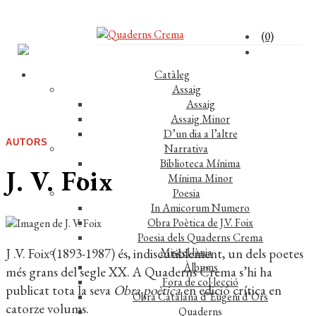
(0)
Catàleg
Assaig
Assaig
Assaig Minor
D’un dia a l’altre
AUTORS
Narrativa
Biblioteca Mínima
J. V. Foix
Mínima Minor
Poesia
In Amicorum Numero
Obra Poètica de J.V. Foix
Poesia dels Quaderns Crema
J .V. Foix (1893-1987) és, indiscutiblement, un dels poetes
Miscel·lània
Àlbums
més grans del segle XX. A Quaderns Crema s’hi ha
Fora de col·lecció
publicat tota la seva
Obra poètica
en edició crítica en
Obra Catalana d’Eugeni d’Ors
catorze volums.
Quaderns