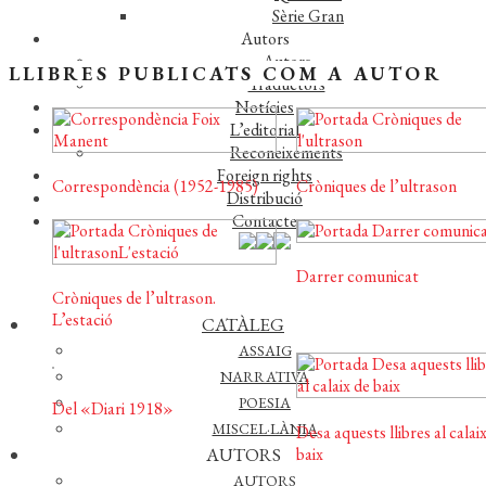
Sèrie Gran
Autors
Autors
LLIBRES PUBLICATS COM A AUTOR
Traductors
Notícies
L’editorial
Reconeixements
Foreign rights
Correspondència (1952-1985)
Cròniques de l’ultrason
Distribució
Contacte
Darrer comunicat
Cròniques de l’ultrason.
L’estació
CATÀLEG
ASSAIG
NARRATIVA
POESIA
Del «Diari 1918»
MISCEL·LÀNIA
Desa aquests llibres al calai
baix
AUTORS
AUTORS