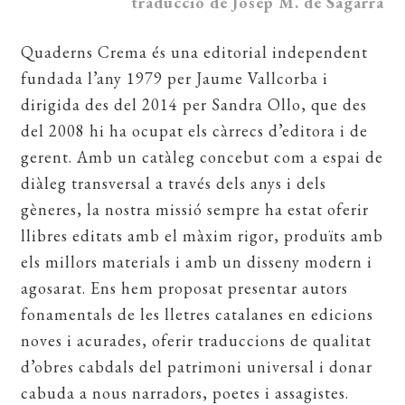
traducció de Josep M. de Sagarra
EL MEU COMPTE
Quaderns Crema és una editorial independent
CERCAR
fundada l’any 1979 per Jaume Vallcorba i
WISHLIST
dirigida des del 2014 per Sandra Ollo, que des
del 2008 hi ha ocupat els càrrecs d’editora i de
gerent. Amb un catàleg concebut com a espai de
diàleg transversal a través dels anys i dels
gèneres, la nostra missió sempre ha estat oferir
llibres editats amb el màxim rigor, produïts amb
els millors materials i amb un disseny modern i
agosarat. Ens hem proposat presentar autors
fonamentals de les lletres catalanes en edicions
noves i acurades, oferir traduccions de qualitat
d’obres cabdals del patrimoni universal i donar
cabuda a nous narradors, poetes i assagistes.