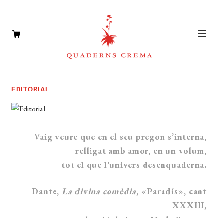
CATÀLEG
Expan
EDITORIAL
el
AUTORS
Expan
menú
el
NOTÍCIES
secun
menú
Vaig veure que en el seu pregon s’interna,
L’EDITORIAL
secun
relligat amb amor, en un volum,
Expan
el
tot el que l’univers desenquaderna.
FOREIGN RIGHTS
menú
DISTRIBUCIÓ
secun
Dante,
La divina comèdia
, «Paradís», cant
XXXIII,
CONTACTE