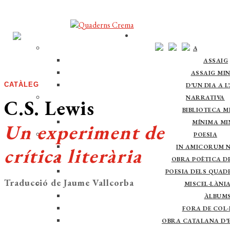
ASSAIG
ASSAIG
ASSAIG MI
CATÀLEG
D’UN DIA A L
NARRATIVA
C.S. Lewis
BIBLIOTECA M
MÍNIMA M
Un experiment de
POESIA
IN AMICORUM 
crítica literària
OBRA POÈTICA DE 
POESIA DELS QUAD
Traducció de Jaume Vallcorba
MISCEL·LÀNI
ÀLBUM
FORA DE COL·
OBRA CATALANA D’E