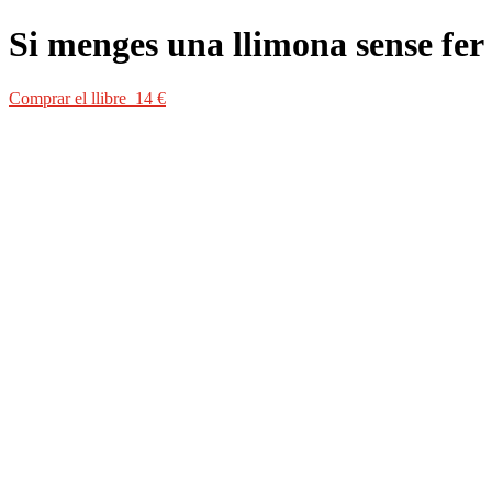
Si menges una llimona sense fer
Comprar el llibre 14 €
Comprar el llibre 14 €
Als vint contes de
Si menges una llimona sense fer ganyotes
s’hi barr
familiars, l’excés de solitud o de companyia són alguns dels elements 
vulnerables, esclaus d’unes circumstàncies que, com les llimones, com