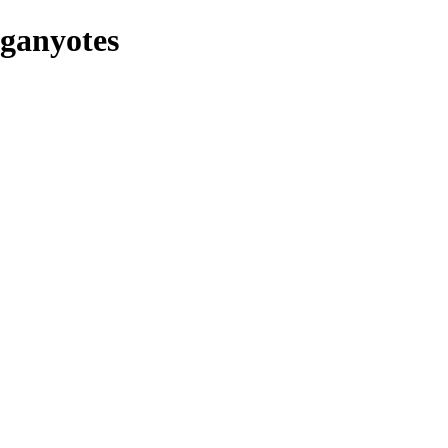
 ganyotes
egen situacions quotidianes i fantàstiques que aprofundeixen en emocio
que identifiquen aquest llibre. Amb una mirada irònica, penetrant i cont
binen l’acidesa amb les propietats refrescants. El llibre ha rebut el P