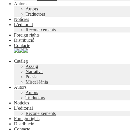
Autors
Autors
Traductors
Notícies
L’editorial
Reconeixements
Foreign rights
Distribució
Contacte
Catàleg
Assaig
Narrativa
Poesia
Miscel·lània
Autors
Autors
Traductors
Notícies
L’editorial
Reconeixements
Foreign rights
Distribució
Contacte