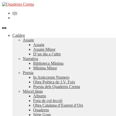
(0)
Catàleg
Assaig
Assaig
Assaig Minor
D’un dia a l’altre
Narrativa
Biblioteca Mínima
Mínima Minor
Poesia
In Amicorum Numero
Obra Poètica de J.V. Foix
Poesia dels Quaderns Crema
Miscel·lània
Àlbums
Fora de col·lecció
Obra Catalana d’Eugeni d’Ors
Quaderns
Sèrie Gran