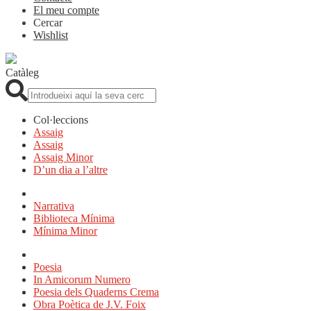
El meu compte
Cercar
Wishlist
Catàleg
Cerca:
Col·leccions
Assaig
Assaig
Assaig Minor
D’un dia a l’altre
Narrativa
Biblioteca Mínima
Mínima Minor
Poesia
In Amicorum Numero
Poesia dels Quaderns Crema
Obra Poètica de J.V. Foix