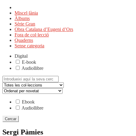
Miscel·lània
Àlbums
Sèrie Gran
Obra Catalana d’Eugeni d’Ors
Fora de col·lecció
Quaderns
Sense categoria
Digital
E-book
Audiollibre
Cerca:
Ebook
Audiollibre
Sergi Pàmies