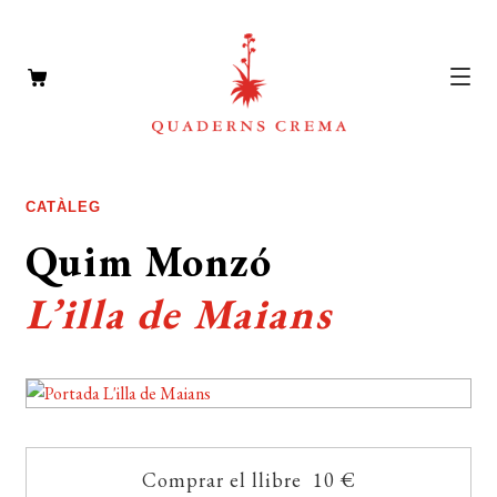
CATÀLEG
Expan
CATÀLEG
el
AUTORS
Quim Monzó
Expan
menú
el
NOTÍCIES
secun
L’illa de Maians
menú
L’EDITORIAL
secun
Expan
el
FOREIGN RIGHTS
menú
DISTRIBUCIÓ
secun
CONTACTE
Comprar el llibre 10 €