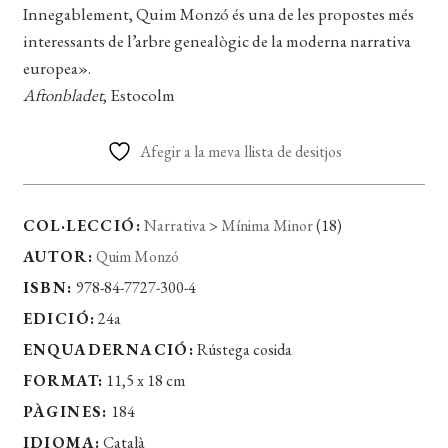
Innegablement, Quim Monzó és una de les propostes més
interessants de l’arbre genealògic de la moderna narrativa
europea».
Aftonbladet
, Estocolm
Afegir a la meva llista de desitjos
COL·LECCIÓ:
Narrativa
>
Mínima Minor
(18)
AUTOR:
Quim Monzó
ISBN:
978-84-7727-300-4
EDICIÓ:
24a
ENQUADERNACIÓ:
Rústega cosida
FORMAT:
11,5 x 18 cm
PÀGINES:
184
IDIOMA:
Català