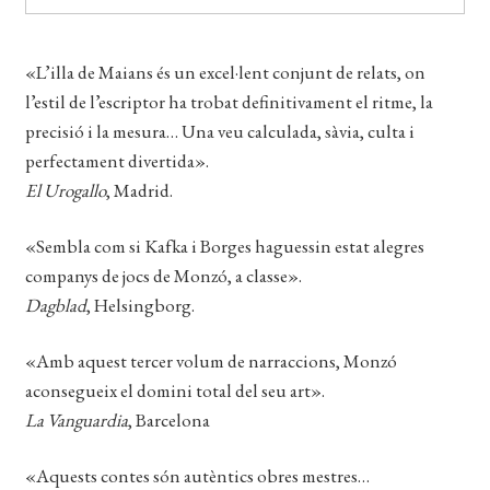
EL MEU COMPTE
«L’illa de Maians és un excel·lent conjunt de relats, on
CERCAR
l’estil de l’escriptor ha trobat definitivament el ritme, la
WISHLIST
precisió i la mesura… Una veu calculada, sàvia, culta i
perfectament divertida».
El Urogallo
, Madrid.
«Sembla com si Kafka i Borges haguessin estat alegres
companys de jocs de Monzó, a classe».
Dagblad
, Helsingborg.
«Amb aquest tercer volum de narraccions, Monzó
aconsegueix el domini total del seu art».
La Vanguardia
, Barcelona
«Aquests contes són autèntics obres mestres…