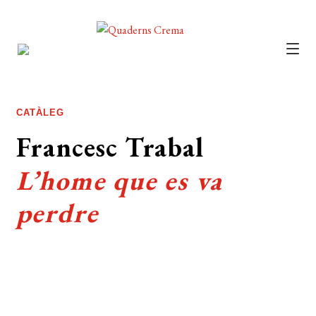
CATÀLEG
AUTORS
CATÀLEG
NOTÍCIES
Francesc Trabal
L’EDITORIAL
L’home que es va
FOREIGN RIGHTS
perdre
DISTRIBUCIÓ
CONTACTE
EL MEU COMPTE