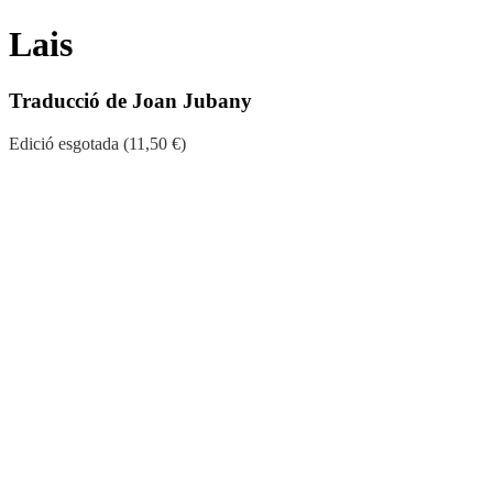
Lais
Traducció de Joan Jubany
Edició esgotada (11,50 €)
Els
Lais
de Maria de França són dotze bellíssimes històries d’amor. En a
Bretanya i les aventures meravelloses característiques dels contes de f
delicadíssim art que l’autora va esmerçar en una obra que ha vençut p
tenen solament el mèrit de ser les primeres escrites en romanç: són tam