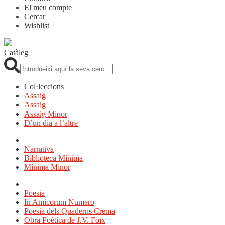
El meu compte
Cercar
Wishlist
Catàleg
Cerca:
Col·leccions
Assaig
Assaig
Assaig Minor
D’un dia a l’altre
Narrativa
Biblioteca Mínima
Mínima Minor
Poesia
In Amicorum Numero
Poesia dels Quaderns Crema
Obra Poètica de J.V. Foix