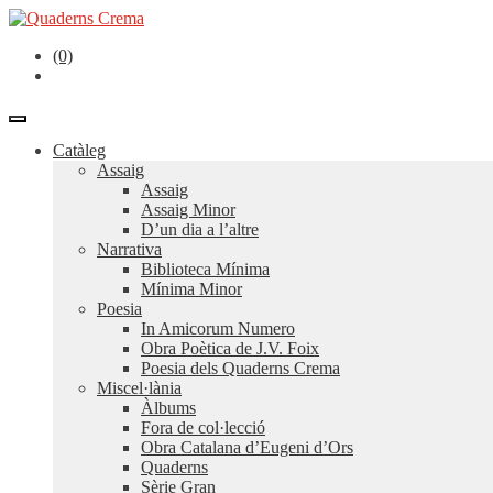
(0)
Catàleg
Assaig
Assaig
Assaig Minor
D’un dia a l’altre
Narrativa
Biblioteca Mínima
Mínima Minor
Poesia
In Amicorum Numero
Obra Poètica de J.V. Foix
Poesia dels Quaderns Crema
Miscel·lània
Àlbums
Fora de col·lecció
Obra Catalana d’Eugeni d’Ors
Quaderns
Sèrie Gran