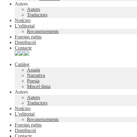
Autors
Autors
Traductors
Notícies
L’editorial
Reconeixements
Foreign rights
Distribució
Contacte
Catàleg
Assaig
Narrativa
Poesia
Miscel·lània
Autors
Autors
Traductors
Notícies
L’editorial
Reconeixements
Foreign rights
Distribució
Contacte