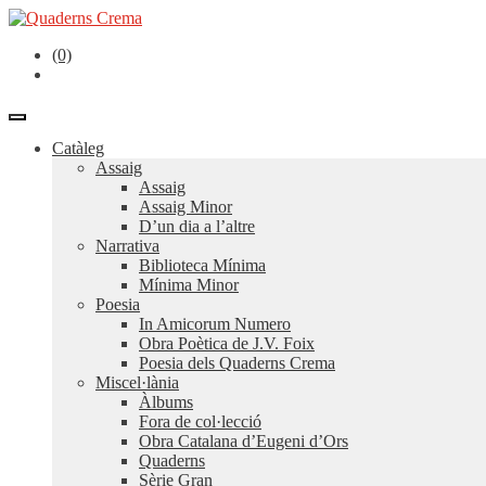
(0)
Catàleg
Assaig
Assaig
Assaig Minor
D’un dia a l’altre
Narrativa
Biblioteca Mínima
Mínima Minor
Poesia
In Amicorum Numero
Obra Poètica de J.V. Foix
Poesia dels Quaderns Crema
Miscel·lània
Àlbums
Fora de col·lecció
Obra Catalana d’Eugeni d’Ors
Quaderns
Sèrie Gran