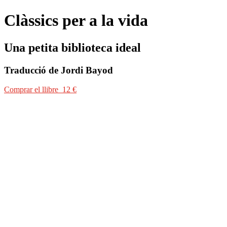
Clàssics per a la vida
Una petita biblioteca ideal
Traducció de Jordi Bayod
Comprar el llibre 12 €
Comprar el llibre 12 €
«Que otros se jacten de las páginas que han escrito; | a mí me enorgulle
lector i encoratjar-lo a llegir una obra que li canviï la vida per semp
constant, la clau per entendre la vida. Mogut per aquesta idea, Nucci
generacions: Plató, Rabelais, Shakespeare, Goethe, Cervantes, Rilke… J
mercantilització de les nostres vides, al temible pensament únic.