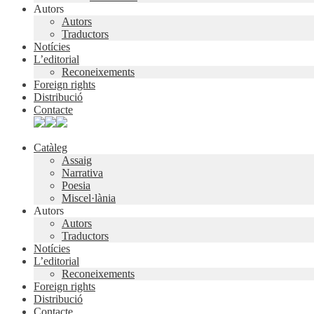
Autors
Autors
Traductors
Notícies
L’editorial
Reconeixements
Foreign rights
Distribució
Contacte
Catàleg
Assaig
Narrativa
Poesia
Miscel·lània
Autors
Autors
Traductors
Notícies
L’editorial
Reconeixements
Foreign rights
Distribució
Contacte