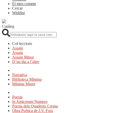
El meu compte
Cercar
Wishlist
Catàleg
Cerca:
Col·leccions
Assaig
Assaig
Assaig Minor
D’un dia a l’altre
Narrativa
Biblioteca Mínima
Mínima Minor
Poesia
In Amicorum Numero
Poesia dels Quaderns Crema
Obra Poètica de J.V. Foix